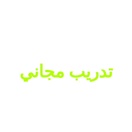
تدريب مجاني
دراسة حالة : 1000 مبيعة من
واحد
تدريب مجاني بواسطة د/ رامي عزت