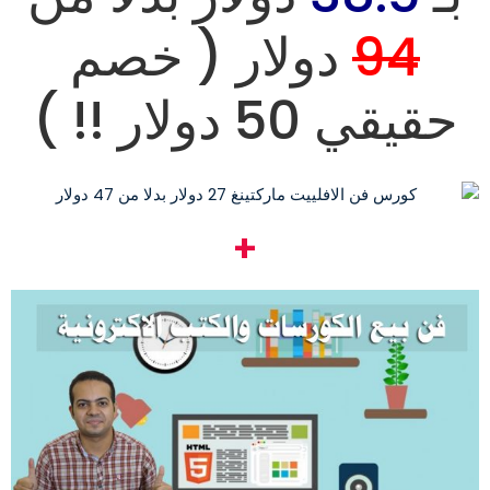
94
دولار ( خصم
حقيقي 50 دولار !! )
+