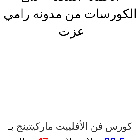
الكورسات من مدونة رامي
عزت
تخفيضات هائلة
على الكورسات
خصم 50 %
كورس فن الأفلييت ماركيتينج
بـ