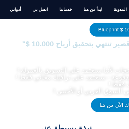
المدونة
ابدأ من هنا
خدماتنا
اتصل بي
أدواتي
10.00
ات لأننا سنعتمد على التسويق بالعمولة !
دفوعة - سنعتمد على ترافيك مجاني فقط !
 فقط !
 السوق العربي أو الأجنبي !
 الآن من هنا
نبذة بسيطة عني