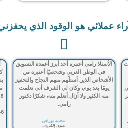
راء عملائي هو الوقود الذي يحفزني
ت
الأستاذ رامي أعتبره أحد أبرز أعمدة التسويق
أ
في الوطن العربي وشخصيًا أعتبره من
ك
الأشخاص الذين أستلّهم منهم النجاح والتحفيز
بش
ي
يومًا بعد يوم، وكان لي الشرف أني تعلمت
ما
ر
منه الكثير ولا أزال أتعلم منه، شكرًا دكتور
رامي.
محمد بوراص
مدون إلكتروني