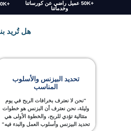
+50K عميل راضي عن كورساتنا
وخدماتنا
هل تُريد ب
تحديد البيزنس والأسلوب
المناسب
"نحن لا نعترف بخرافات الربح في يوم
وليلة، نحن نعترف أن البزنس هو خطوات
متتالية تؤدي للربح، والخطوة الأولى هي
تحديد البيزنس وأسلوب العمل والبدء فيه"