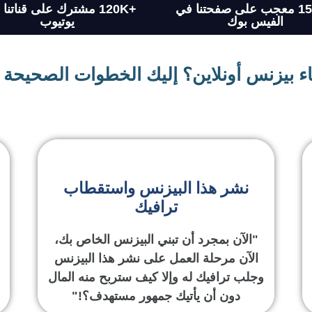
+150K معجب على صفحتنا في
+120K مشترك على قناتنا
الفيس بوك
يوتيوب
ناء بيزنس أونلاين؟ إليك الخطوات الصحيحة
نشر هذا البيزنس واستقطاب
ترافيك
"الآن بمجرد أن تبني البيزنس الخاص بك،
الآن مرحلة العمل على نشر هذا البيزنس
و
وجلب ترافيك له وإلا كيف ستربح منه المال
دون أن يأتيك جمهور مستهدف؟!"