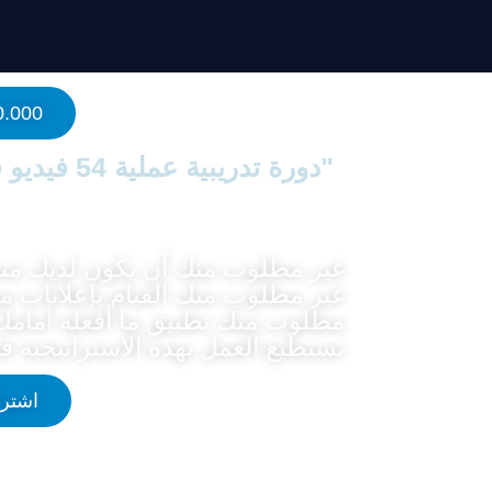
0 $ Blueprint
"دورة تدريبية عملية 54 فيديو قصير تنتهي بتحقيق أرباح 10.000 $"
غير مطلوب منك أن يكون لديك منتج
غير مطلوب منك القيام بإعلانات م
مطلوب منك تطبيق ما أفعله أمامك
تستطيع العمل بهذه الاستراتيجية في
اشترك