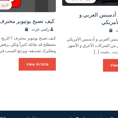
الربح ع
 أدسنس العربي و
كيف تصبح يوتيوبر محترف
أمريكي
رامى عزت
كيف تصبح يوتيوبر محترف ؟ الربح م
سنس العربي و أدسنس الأمريكي
مصطلح قد تقابله كثيراً ولكن يرفض
من الشركات الأعرق و الأشهر
وتفكيرك تصديقه، ويرجع السبب في 
رنت , بحيث […]
View Article
View