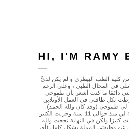
HI, I'M RAMY 
 كلية الطب البيطري و لم يكن لديَّ
ي في المجال الطبي ، وعلى الرغم
نني دائمًا ما كنت أشعر بأن طموحي
رطت بكل طاقتي في العمل الأونلاين
لي طموحي (وقد كان ولله الحمد).
أنشأت أول مدونة أجنبية لي منذ حوالي 11 سنة وجربت الكثير
 كثيرًا ولكن في النهاية نجحت ولله
عن وظيفتي المملة بشكلٍ كامل (أي