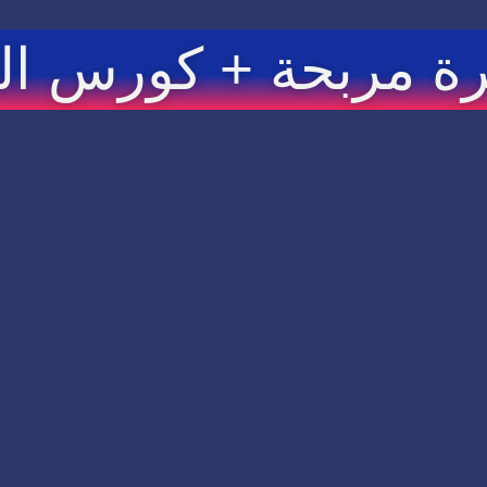
رة مربحة + كورس ال