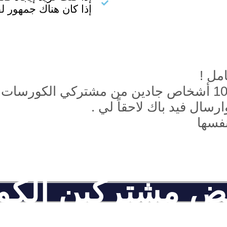
إذا كان هناك جمهور ل
مل !
على مدار آخر عام قمت باختيار 10 أشخاص جادين من مشت
سال فيد باك لاحقاً لي .
نفسها
عض مشتركين الك