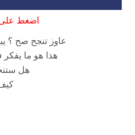
اضغط على ا
عاوز تنجح صح ؟ يبق
هذا هو ما يفكر 
هل ستنجح
كيف 