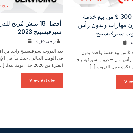
الربح ع
كيف تربح 300 $ من بيع خدمة
أفضل 18 نيتش مُربح لل
ن مهارات وبدون رأس
سيرفيسينج 2023
وب سيرفيسينج
رامى عزت
يعد الدروب سيرفيسينج واحد من أف
كيف تربح 300 $ من بيع خدمة واحدة بدون
في الوقت الحالي، حيث بدأ في الإزد
 رأس مال – دروب سيرفيسينج
الفترة من 2020 حتى يومنا هذا، […]
ن فكرة عمل الدروب […]
View Article
View