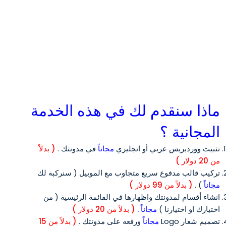
ماذا سنقدم لك في هذه الخدمة
المجانية ؟
تثبيت ووردبريس عربي أو انجليزي
مجاناً
في مدونتك .
( بدلاً
من 20 دولار )
تركيب قالب مدفوع سريع متجاوب مع الموبيل ( سنركبه لك
مجاناً
) .
( بدلاً من 99 دولار )
انشاء أقسام لمدونتك واظهارها في القائمة الرئيسية ( من
اختيارك او اختيارنا )
مجاناً .
( بدلاً من 20 دولار )
تصميم شعار Logo
مجاناً
ورفعه على مدونتك .
( بدلاً من 15