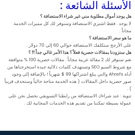
الأسئلة الشائعة :
هل يوجد أموال مطلوبة مني غير شراء الاستضافة ؟
لا يوجد . فقط اشتري الاستضافة وسنوفر لك كل مميزات الخدمة
مجاناً .
ما هو سعر الاستضافة ؟
على الأرجح ستكلفك الاستضافة حوالي 60 إلى 70 دولار .
هل ستزودنا بمقالات حصرية فعلاً ؟ هذا الأمر غالي جداً !! ؟
نعم سنوفر لك 2 مقالة عربية مجاناً . مقالات حصرية 100 % متوافقة
مع شروط السيو SEO وتستهدف كلمات دلالية جيدة استخرجناها من
أداة Ahrefs والتي يبلغ اشتراكها 99 $ شهرياً ! بالإضافة إلى وجود
صور حصرية داخل المقالات ( هذه الخدمة متاحة حالياً وستحذف قريباً
) .
تنوية : عند شراءك الاستضافة من رابطنا التسويقي نحصل نحن على
عمولة بسيطة تمكننا من تقديم هذه الخدمات المجانية لك .