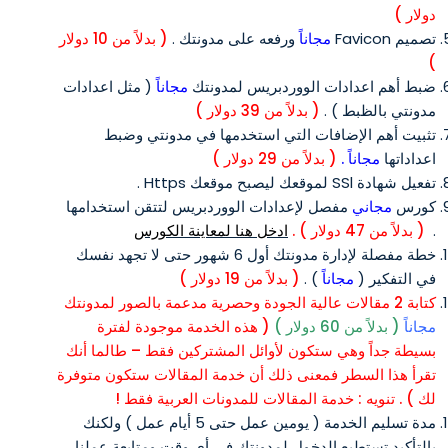
دولار )
تصميم Favicon
مجاناً
ورفعه على مدونتك .
( بدلاً من 10 دولار
)
ضبط أهم اعدادات الووردبريس لمدونتك
مجاناً
( مثل اعدادات
مدونتي بالظبط ) .
( بدلاً من 39 دولار )
تثبيت أهم الإضافات التي استخدمها في مدونتي وضبط
اعداداتها
مجاناً .
( بدلاً من 29 دولار )
تفعيل شهادة SSl لموقعك ليصبح موقعك Https .
كورس
مجاني
مفصل لإعدادات الووردبريس لتتقن استخدامها
.
( بدلاً من 47 دولار ) .
ادخل هنا لمعاينة الكورس
خطة مفصلة لإدارة مدونتك أول 6 شهور حتى لا تجهد نفسك
في التفكير (
مجاناً
) .
( بدلاً من 19 دولار )
كتابة 2 مقالات عالية الجودة وحصرية مدعمة بالصور لمدونتك
مجاناً
( بدلاً من 60 دولار )
( هذه الخدمة موجودة لفترة
بسيطة جداً وهي ستكون لأوائل المشتركين فقط – طالما أنك
تقرأ هذا السطر فمعنى ذلك أن خدمة المقالات ستكون متوفرة
لك ) . تنويه : خدمة المقالات للمدونات العربية فقط !
مدة تسليم الخدمة ( يومين عمل حتى 5 أيام عمل ) ولكنك
بالتأكيد تستطيع الدخول لمدونتك في أي وقت ومتابعة عملنا .