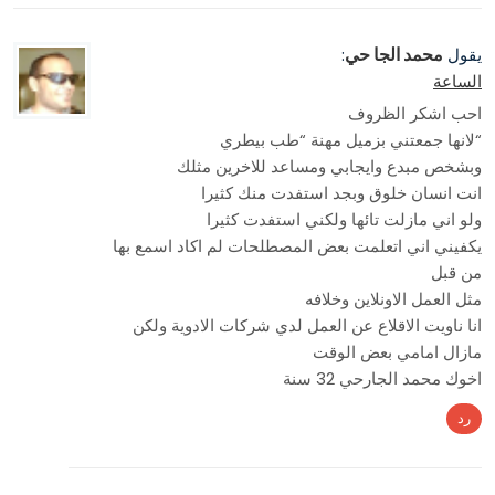
محمد الجا حي
يقول
:
الساعة
احب اشكر الظروف
“لانها جمعتني بزميل مهنة “طب بيطري
وبشخص مبدع وايجابي ومساعد للاخرين مثلك
انت انسان خلوق وبجد استفدت منك كثيرا
ولو اني مازلت تائها ولكني استفدت كثيرا
يكفيني اني اتعلمت بعض المصطلحات لم اكاد اسمع بها
من قبل
مثل العمل الاونلاين وخلافه
انا ناويت الاقلاع عن العمل لدي شركات الادوية ولكن
مازال امامي بعض الوقت
اخوك محمد الجارحي 32 سنة
رد