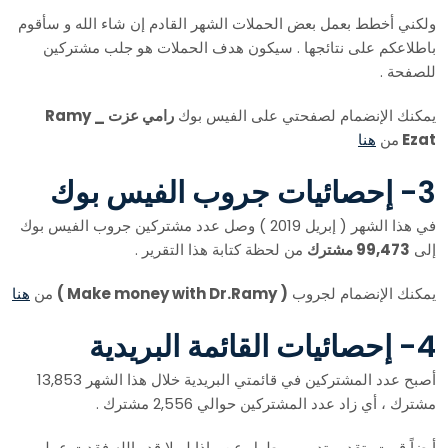
ولكني أخطط بعمل بعض الحملات الشهر القادم إن شاء الله و سأقوم
باطلاعكم على نتائجها . سيكون هدف الحملات هو جلب مشتركين
للصفحة .
يمكنك الإنضمام لصفحتي على الفيس بوك
رامي عزت _ Ramy
Ezat
من
هنا
3- إحصائيات جروب الفيس بوك
في هذا الشهر ( إبريل 2019 ) وصل عدد مشتركين جروب الفيس بوك
إلى
99,473 مشترك
من لحظة كتابة هذا التقرير .
يمكنك الإنضمام لجروب
( Make money with Dr.Ramy )
من
هنا
4- إحصائيات القائمة البريدية
أصبح عدد المشتركين في قائمتي البريدية خلال هذا الشهر 13,853
مشترك ، أي زاد عدد المشتركين حوالي 2,556 مشترك .
أيضاً قمت بتقديم تدريب مطول عن ماذا لو لا قدر الله فقدت عملي