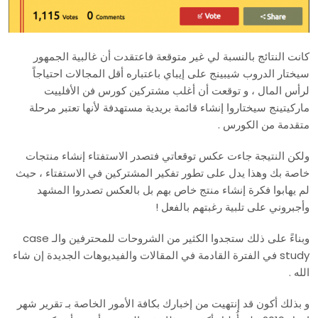
كانت النتائج بالنسبة لي غير متوقعة فاعتقدت أن غالبية الجمهور
سيختار الدروب شيبينج على إيباي باعتباره أقل المجالات احتياجاً
لرأس المال ، و توقعت أن أغلب مشتركين كورس فن الأفلييت
ماركيتينج سيختاروا إنشاء قائمة بريدية مستهدفة لأنها تعتبر مرحلة
متقدمة من الكورس .
ولكن النتيجة جاءت عكس توقعاتي فتصدر الاستفتاء إنشاء منتجات
خاصة بك وهذا يدل على تطور تفكير المشتركين في الاستفتاء ، حيث
لم يهابوا فكرة إنشاء منتج خاص بهم بل بالعكس تصدروا المشهد
وأجبروني على تلبية رغبتهم بالفعل !
وبناءً على ذلك ستجدوا الكثير من الشروحات للمحترفين والـ case
study في الفترة القادمة في المقالات والفيديوهات الجديدة إن شاء
الله .
و بذلك أكون قد إنتهيت من إخبارك بكافة الأمور الخاصة بـ تقرير شهر