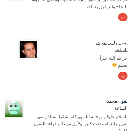
النجاح والتوفيق بعملك
رد
رامى عزت
يقول
:
الساعة
جزاكم الله خيراً
تسلم
رد
محمد
يقول
:
الساعة
السلام عليكم ورحمة الله وبركاته شكرا استاذ رامي
تقرير رائع .استفدت كثيرا ولأول مرة اتم قراءة التقرير
كاملا