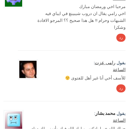
مرحبا اخي ورمضان مبارك
اخي رامي يقال ان دروب شيبينغ في ايباي فيه
الشبهات وحرام !! هل هذا صحيح ؟؟ المرجو الافادة
وشكرا
رد
رامى عزت
يقول
:
الساعة
للأسف أخي أنا غير أهل للفتوى
رد
محمد بشار
يقول
:
الساعة
جزاك الله خيرا يادكتور وبارك الله فيك وأتمنى لك دوام