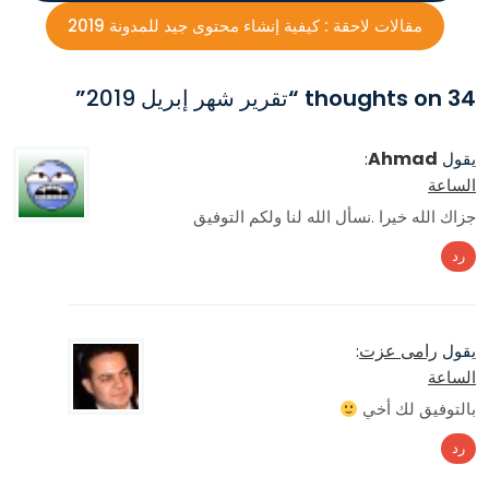
مقالات لاحقة :
كيفية إنشاء محتوى جيد للمدونة 2019
34 thoughts on “
تقرير شهر إبريل 2019
”
Ahmad
يقول
:
الساعة
جزاك الله خيرا .نسأل الله لنا ولكم التوفيق
رد
رامى عزت
يقول
:
الساعة
بالتوفيق لك أخي
رد