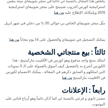
يتلخص هذا المجال بالنسبة لي حالياً في متجر شوبيفاي بنيته بنفس
استراتيحية كورس الدروب شيبينج على متجر شوبيفاي استراتيجية
2019 وبإمكانك الإطلاع عليه
من هنا
مثّل متجر شوبيفاي الخاص بي حوالي 30 % من دخلي في شهر ابريل
.
يمكنك التسجيل في شوبيفاي والحصول على 14 يوم مجاناً
من هنا
ثالثاً : بيع منتجاتي الشخصية
امتلك منتج واحد مدفوع وهو كورس فن الأفلييت ماركيتينج ، هذا
الكورس أشرح به بالتفصيل كيف أسوق بالعمولة على الـ 3 مدونات
التي امتلكهم و السابق ذكرهم في المقالة ، يمكنك الانضمام لكورس
فن الافلييت ماركيتينج
من هنا
رابعاً : الإعلانات
مصدر ثانوي و فرعي بالنسبة لي كما أذكر دائماً وهو أرباح قناتي على
اليوتيوب .