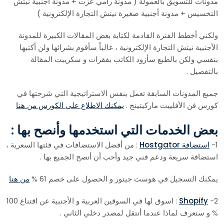
مدونات للتسويق بالعمولة ( مدونة رامي عزت + مدونة أجنبية نيتش
التخسيس + مدونة أجنبية صغيرة نيتش التجارة الإلكترونية )
ولكني أخطط الفترة القادمة لكتابة بعض المقالات الكبيرة للمدونة
الأجنبية نيتش التجارة الإلكترونية ، غالباً سأقوم بشرائها ولن أكتبها
بنفسي ولكن بالطبع سأزود الكاتب بفقرات و سكريبت المقالة
بالتفصيل .
جميع المدونات السابقة تعمل بنفس الاستراتيجية التي شرحتها في
كورس فن الأفلييت ماركيتينج .
يمكنك الاطلاع على الكورس من هنا
بعض الخدمات التي استخدمها وأنصح بها :
1-
استضافة Hostgator
: من أفضل الاستضافات في فئتها السعرية ،
استضافة سريعة ودعم فني جيد وأحب أن أنصح الجميع بها .
يمكنك التسجيل في هوست جيتور و الحصول على خصم 61 %
من هنا
2-
Shopify
: اسوق لها في السوقين العربية و الأجنبية عن اقتناع 100
% و ستعرف لماذا عندما أنتقل لمصدر دخلي الثاني .