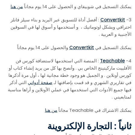
يمكنك التسجيل في شوبيفاي و الحصول على 14 يوم مجاناً
من هنا
3-
Convertkit
: أفضل أداة للتسويق عبر البريد و بناء سيلز فانلز
احترافي وبشكل اوتوماتيك ، و أستخدمها و أسوق لها في السوقين
الأجنبية و العربية .
يمكنك التسجيل في
Convertkit
والحصول على 14 يوم مجاناً
4-
Teachable
: المنصة التي استخدمها لاستضافة كورس فن
الأفلييت ماركيتينج الخاص بي . وأنصح بها كل من يريد إنشاء كتاب أو
كورس أونلاين . و الجميل هو وجود خطة مجانية لها ، أول مرة أذكرها
في تقاريري الشهري و قد قمت بإضافتها لـ
صفحة أدواتي
التي أذكر
فيها جميع الأدوات التي استخدمها في عملي الأونلاين و أراها مناسبة
لمتابعيني .
يمكنك الاشتراك في Teachable مجاناً
من هنا
ثانياً : التجارة الإلكتروينة