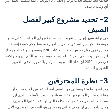
طالما أنك تمتلك اللاب توب و إتصال بالإنترنت ، كما يمكنك العمل في
أي وقت تريده .
2- تحديد مشروع كبير لفصل
الصيف
في نهاية شهر إبريل استقريت بعد استطلاع رأي المتابعين على محور
موضوع الكورس الصيفي والذي سأقوم فيه بتعليمكم كيفية إنشاء
منتج رقمي مثل كورس أونلاين أو كتاب pdf وبيعه وتسويقه لجمهورك
لتربح من بيعه مدى الحياة ، لم يتحدد موعد صدور الكورس بعد ولكنه
في صيف 2019 إن شاء الله وربما أخبركم بالتطورات في التقرير
الشهري القادم .
3- نظرة للمحترفين
منذ أشهر طويلة ويصلني من البعض اقتراح عناوين لفيديوهات أو
مقالات تخص المحترفين فقط سواء من حيث الأسلوب الذي لن
يستطيع المبتدىء تنفيذه أو التكلفة التي لن يقدر عليها المبتدىء ،
وكان دائماً ردي أن هدف قناتي ومدونتي هو الشخص المبتدىء لأني