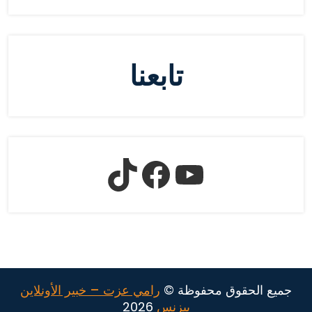
تابعنا
جميع الحقوق محفوظة ©
رامي عزت – خبير الأونلاين
بيزنس
2026