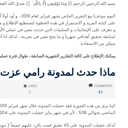
بسم الله الرحمن الرحيم {{ وَمَا تَوْفِيقِي إِلَّا بِاللَّهِ ۚ }} صدق الله الع
اليوم موعدنا مع التقرير الخاص بشهر فبراير لعام 2019 ، و أود أولاً أن أشكركم على التفاعل مع التقرير الشهري
على كتابة المزيد و الاستمرار في هذه الخطوة لتستطيع الإطلاع و
و تتعرف على الإيجابيات و السلبيات التي حدثت معي في عملي الأون
لمتابعة تحقيق أهدافي شهرياً و ما نجح معي في تجربته ، لذلك أنا أ
ممكن من الاستفادة .
يمكنك الإطلاع على كافة التقارير الشهرية السابقة ، طوال فترة عملي
ماذا حدث لمدونة رامي عزت في ش
كما ترى من هذه الصورة فقد حصلت المدونة خلال شهر فبراير 2019 على أكثر من
الماضي بحوالي 538 ، لأن في شهر يناير حصلت المدونة على 13,204 مشاهدة
كذلك حصلت المدونة على 43 تعليق قمت بالرد عليه