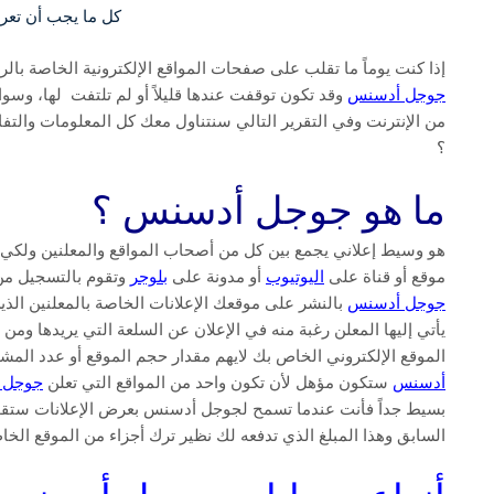
كل ما يجب أن تع
إذا كنت يوماً ما تقلب على صفحات المواقع الإلكترونية الخاصة بالر
جوجل أدسنس
وقد تكون توقفت عندها قليلاً أو لم تلتفت لها، وسواء
من الإنترنت وفي التقرير التالي سنتناول معك كل المعلومات والت
؟
ما هو جوجل أدسنس ؟
هو وسيط إعلاني يجمع بين كل من أصحاب المواقع والمعلنين ولكي ت
موقع أو قناة على
اليوتيوب
أو مدونة على
بلوجر
وتقوم بالتسجيل من 
جوجل أدسنس
بالنشر على موقعك الإعلانات الخاصة بالمعلنين الذ
يأتي إليها المعلن رغبة منه في الإعلان عن السلعة التي يريدها وم
الموقع الإلكتروني الخاص بك لايهم مقدار حجم الموقع أو عدد الم
أدسنس
ستكون مؤهل لأن تكون واحد من المواقع التي تعلن
جوجل 
بسيط جداً فأنت عندما تسمح لجوجل أدسنس بعرض الإعلانات ستقوم ا
السابق وهذا المبلغ الذي تدفعه لك نظير ترك أجزاء من الموقع الخاص