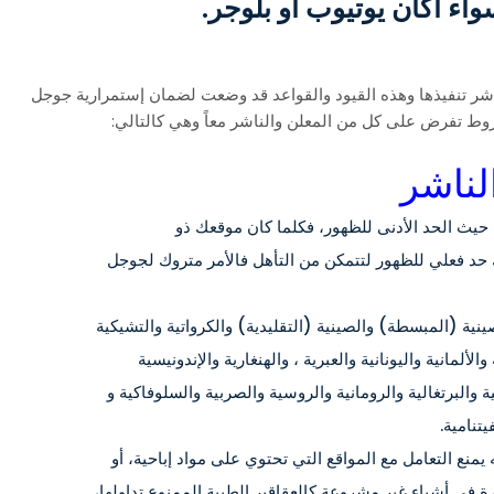
اء أكان يوتيوب أو بلوجر.
لناشر تنفيذها وهذه القيود والقواعد قد وضعت لضمان إستمرارية جوجل
روط تفرض على كل من المعلن والناشر معاً وهي كالتالي:
لناشر
يث الحد الأدنى للظهور، فكلما كان موقعك ذو
د فعلي للظهور لتتمكن من التأهل فالأمر متروك لجوجل
لصينية (المبسطة) والصينية (التقليدية) والكرواتية والتشيكية
الألمانية واليونانية والعبرية ، والهنغارية والإندونيسية
يجية والبرتغالية والرومانية والروسية والصربية والسلوفاكية و
يتنامية.
 التعامل مع المواقع التي تحتوي على مواد إباحية، أو
 في أشياء غير مشروعة كالعقاقير الطبية الممنوع تداولها،