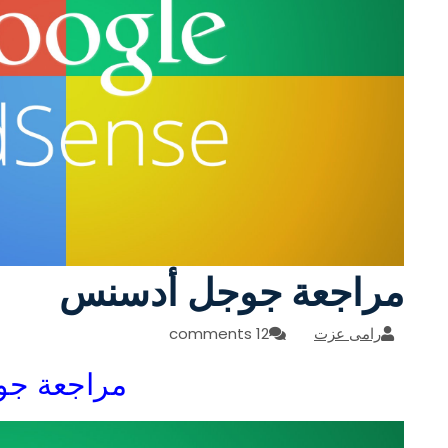
مراجعة جوجل أدسنس
رامى عزت
12 comments
مراجعة ج