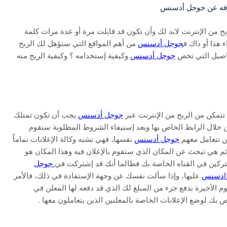
رفه عن جوجل أدسنس
بح من الإنترنت لابد لك وأن تكون قد قابلت مرة أو عدة مرات كلمة
 هذا أو ذاك ف
جوجل أدسنس
من أهم المواقع التي ستؤهل لك الربح
فاصيل التي تخص
جوجل أدسنس
وكيفية إستخدامه ؟ وكيفية الربح منه
تمكن من الربح من الإنترنت عبر
جوجل أدسنس
يجب أن تكون تمتلك
خلال الرابط الخاص بها وبعد إستيفاء الشروط المطلوبة ستقوم
ين تتعامل معهم
جوجل أدسنس
نفسها، فهي تشبه وكالة الإعلانات تماماُ
ن ثم هي تبحث عن المكان الذي ستقوم بالإعلان فيه وهذا المكان هو
شتركين في القناه الخاصة بك فطالما أنك قد إشتركت في
جوجل
ادسنس
عليها، وإذا سألت نفسك عن وجهة الإستفادة في ذلك، فالأمر
لأخيرة بدفع جزء من المبلغ لك الذي قد دفعه لها المعلن في
 بك لوضع الإعلانات الخاصة بالمعلنين الذين يتعاملون معها .