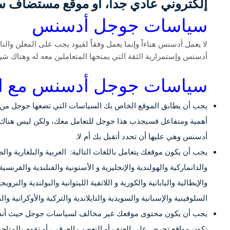
إلكتروني عادي جداً، أو موقع مستضاف سو
سياسات جوجل أدسنس
لا يعمل أدسنس هباءاً وإنما يعمل وفقاً لقيود يجب على المعلن وا
أدسنس وإستمرارية الثقة التي يمنحها المتعاملين معه له وهناك ش
سياسات جوجل أدسنس مع ا
يجب أن يطابق الموقع الخاص بك السياسات التي تضعها جوجل من ح
أهمية ومتفاعل فسيجذب هذا جوجل للتعامل معك، ولكن ليس هناك ح
أدسنس وهي عليها أن تحدد أتقبل بك أم لا.
يجب أن يكون موقعك يتعامل باللغات التالية:
العربية والبلغارية وا
والدانماركية والهولندية والإنجليزية و الأستونية والفنلندية والفرنسية و
والإيطالية واليابانية والكورية و اللاتفية الليتوانية والبولندية والنرو
السلوفينية والإسبانية والسويدية والتايلاندية والتركية والأوكرانية والف
يجب أن يكون محتوى موقعك غير مخالف لسياسات جوجل حيث أنه يمنع
تكون مواقع تحرض على العنف أو التعصب العرقي، أو تقوم بالمتاجرة