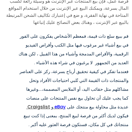
فرصة عمل، فإن بيع المنتجات عبر الإنترنت هو وسيلة رائعة لكسب
المال بسرعة، ويمكنك البيع عبر الإنترنت من خلال استخدام المواقع
المتاحة في نهاية الفقرة، و ضع في إعتبارك تكاليف الشحن المرتبطة
بالبيع عبر الإنترنت ، وهناك بعض النصائح عليك إتباعها
قم ببيع سلع ذات قيمة، فمعظم الأشخاص يفكرون على الفور
في بيع أشياء غير مرغوب فيها مثل الكتب وأقراص الفيديو
الرقمية، والأقراص المدمجة وأشياء من هذا القبيل ، لكن هناك
العديد من الجمهور لا يرغبون في شراء هذه الأشياء .
فعندما تفكر في كيفية تحقيق أرباح بسرعة، ركز على العناصر
والمنتجات ذات القيمة التي تُلبي احتياجات الأفراد وتحل
مشاكلهم مثل حقائب اليد، أو الملابس المصممة،….وغيرها
كما يجب عليك أن تحاول بيع نفس المنتجات على منصات
عديدة مثل محاولة بيع منتجك على
eBay
و
Craigslist
فيكون لديك أكثر من فرصة لبيع المنتج، بمعنى إذا كنت تبيع
منتجاتك في كل مكان، فستكون فرصة العثور عليه أكبر .