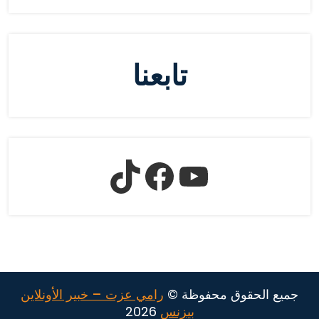
تابعنا
جميع الحقوق محفوظة ©
رامي عزت – خبير الأونلاين
بيزنس
2026