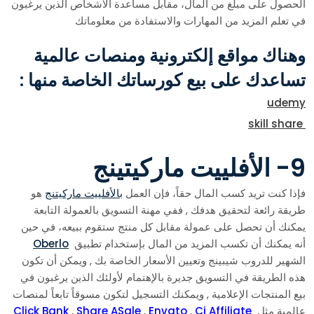
الحصول على مبلغ من المال، مقابل مساعدة الأشخاص الذين يرغبون
في تعلم المزيد من المهارات والاستفادة من معلوماتك
وهناك مواقع إلكترونية ومنصات عالمية
تساعدك على بيع كورساتك الخاصة منها :
udemy
skill share
9- الأفلييت ماركيتينج
فإذا كنت تريد كسب المال حقاً، فإن العمل
بالأفلييت ماركيتنج
هو
طريقة رائعة لتحقيق هدفك , ففي مهنة التسويق بالعمولة التابعة
يمكنك أن تحصل على عمولة مقابل كل منتج ستقوم ببيعه، في حين
أنه يمكنك أن تكسب المزيد من المال بإستخدام تطبيق
Oberlo
الشهير للدروب شيبينج وتعيين الأسعار الخاصة بك , ويمكن أن تكون
هذه الطريقة في التسويق جديرة بالإهتمام لأولئك الذين يرغبون في
بيع المنتجات الإعلامية , ويمكنك التسجيل لتكون مسوقاً تابعاً لمنصات
عالمية مثل
Cj Affiliate
,
Envato
,
Share ASale
,
Click Bank