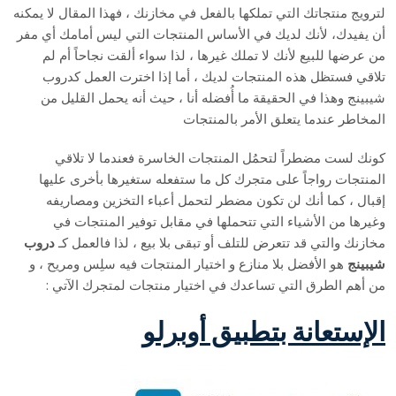
لترويج منتجاتك التي تملكها بالفعل في مخازنك ، فهذا المقال لا يمكنه
أن يفيدك، لأنك لديك في الأساس المنتجات التي ليس أمامك أي مفر
من عرضها للبيع لأنك لا تملك غيرها ، لذا سواء ألقت نجاحاً أم لم
تلاقي فستظل هذه المنتجات لديك ، أما إذا اخترت العمل كدروب
شيبينج وهذا في الحقيقة ما أُفضله أنا ، حيث أنه يحمل القليل من
المخاطر عندما يتعلق الأمر بالمنتجات
كونك لست مضطراً لتحمُل المنتجات الخاسرة فعندما لا تلاقي
المنتجات رواجاً على متجرك كل ما ستفعله ستغيرها بأخرى عليها
إقبال ، كما أنك لن تكون مضطر لتحمل أعباء التخزين ومصاريفه
وغيرها من الأشياء التي تتحملها في مقابل توفير المنتجات في
مخازنك والتي قد تتعرض للتلف أو تبقى بلا بيع ، لذا فالعمل كـ
دروب
شيبينج
هو الأفضل بلا منازع و اختيار المنتجات فيه سلِس ومريح ، و
من أهم الطرق التي تساعدك في اختيار منتجات لمتجرك الآتي :
الإستعانة بتطبيق أوبرلو