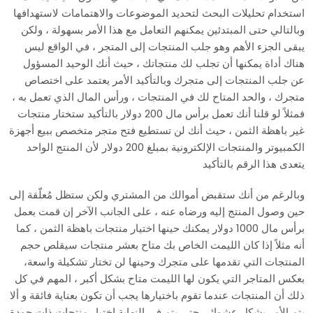
استخدام تحليلات البحث لتحديد الموضوعات والاهتمامات لاستهدافها
وبالتالي حتى المبتدئين يمكنهم التعامل مع هذا الأمر بسهولة ، ولكن
يبقى الجزء الأهم وهو جلب المنتجات إلى المتجر ، في الواقع ليس
هناك أداة يمكنها أن تجلب لك منتجاتك ، حيث أنك الوحيد المسؤول
عن جلب المنتجات إلى متجرك وبالتأكيد الأمر يعتمد على اختصاص
متجرك ، والحد المتاح لك في المنتجات ، ورأس المال الذي تعمل به ،
فمثلاً لو قلنا أنك تعمل برأس مال 200 دولار بالتأكيد ستختار منتجات
غير باهظة الثمن ، حيث أنك لن تستطيع فتح متجر متخصص ببيع أجهزة
الكمبيوتر والمنتجات الإلكترونية بمبلغ 200 دولار لأن المنتج الواحد
يتعدى هذا الرقم بالتأكيد
وبالرغم من أنك ستقبض أموالك من المشتري ولكن ستظل مُعلّقة إلى
حين وصول المنتج إليه ورضاه عنه ، على الجانب الآخر إن قمت بعمل
برأس مال 1000 دولار يمكنك حينها اختيار منتجات باهظة الثمن ، كما
أنه مثلاً إذا كان الليمت الخاص بك متاح بعشر منتجات سيقلص حجم
المنتجات التي تقدمها على متجرك وحينها لن تختار تشكيلة واسعة،
بعكس المتاجر التي يكون لها الليمت متاح بشكل أكبر ، المهم في كل
ذلك أن المنتجات عندما تقوم باختيارها يجب أن تكون بعناية فائقة و ألا
يتم الأمر بشكل عشوائي حتى يتم في النهاية اختيار منتجات ذات جودة