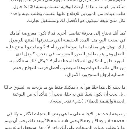
متأكد من قيمته ، لذا إذا أردت الوقاية لنفسك بنسبة 100 % حاول
طلب عينات من الموردين للإطلاع عليها بنفسك وطلب عينة واحدة
لكل منتج تبيعه سيكون هو الأفضل لك ولمستقبل تجارتك
كما أنك تحتاج إلى معرفة تفاصيل أخرى قد لا تكون معروضة أمامك
في صفحة البيع مثل المدة الحقيقية التي يستغرقها المنتج للوصول
إليك ، وهل هي مطابقة لما يقوله المورد أم لا ؟ و ما يبدو المنتج عليه
بالفعل وهل هو مطابق للصور المعروضة في متجره ؟ وهل لدى
المورد حلول لشكاوي العملاء المختلفة أم لا ؟ وكل ذلك ستتأكد منه
من خلال طلب العينات وهذا سيعطيك أفضل فرصة للنجاح وخفض
احتمالية إرجاع المنتج ورد الأموال .
ما يعنيه كل هذا حقًا هو أنه لا يمكنك فقط بيع ما يزدحم به السوق حاليًا
، بل يجب أن يكون شيئًا تثق به حقًا، يجب أن تتأكد أنه من النوعية
الجيدة والقيمة للعملاء، (شيء تفخر ببيعه).
ونصيحة ابحث عن الإجابة على ما هي بعض المنتجات الأكثر مبيعًا في
Amazon و Etsy و Ebay وحتى Facebook؟ وبعد ذلك يجب أن تهتم
بها لا تطلب عينات المنتجات على أنك تاجر لأن هذا سيجعل البائع يهتم