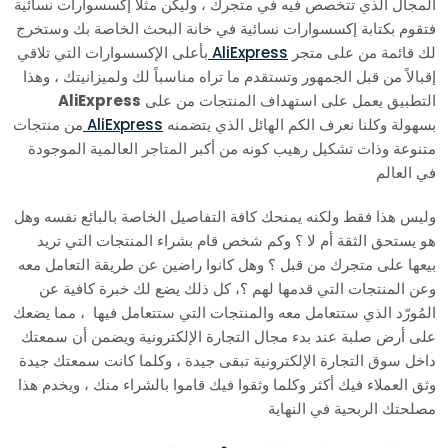
المجال الذي تتخصص فيه في متجرك ، وليكن مثلاً إكسسوارات نسائية
فتقوم بكتابة إكسسوارات نسائية في خانة البحث الخاصة بك وستخرج
لك قائمة من على متجر
AliExpress
بأعلى الإكسسوارات التي تلاقي
إقبالاً من قبل الجمهور وتستقدم ما تراه مناسباً لك ولميزانيتك ، وهذا
التطبيق يعمل على استهداف المنتجات من على
AliExpress
بسهولة وكلنا نعرف الكم الهائل الذي يتضمنه
AliExpress
من منتجات
متنوعة وذات تشكيل رهيب كونه من أكبر المتاجر العالمية الموجودة
في العالم
وليس هذا فقط ولكنه يمنحك كافة التفاصيل الخاصة بالبائع نفسه وهل
هو يستحق الثقة أم لا ؟ وكم شخص قام بشراء المنتجات التي تريد
بيعها على متجرك من قبل ؟ وهل كانوا راضين عن طريقة التعامل معه
وعن المنتجات التي قدمها لهم ؟، كل ذلك يضع لك خبرة كافية عن
المُورّد الذي ستتعامل معه والمنتجات التي ستتعامل فيها ، مما يضعك
على أرض صلبة عند بدء مجال التجارة الإلكترونية ويضمن أن سمعتك
داخل سوق التجارة الإلكترونية تبقى جيدة ، وكلما كانت سمعتك جيدة
وثق العملاء فيك أكثر وكلما وثقوا فيك قاموا بالشراء منك ، ويخدم هذا
مصلحتك الربحية في النهاية