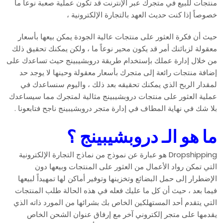
منتجات للبيع في متجرك عبر الإنترنت قد تكون عملية صعبة نوعاً ما
خصوصاً إذا كنت حديث العهد بالتجارة الإلكترونية ،
حيث أن فكرة العثور على منتجات عالية الجودة يمكن بيعها بأسعار
معقولة لزبائنك أمر قد يكون محير نوعاً ما ، ولكن يمكنك تحقيق ذلك
من خلال إدارة عملك بإستخدام طريقة دروبشيبينج حيث تساعدك على
إضافة منتجات رائعة إلى متجرك بأسعار معقولة وحينها لا يوجد حد
لمقدار الربح الذي يمكنك تحقيقه بعد ذلك ، واليوم سنساعدك في
عملية العثور على منتجات دروبشيبينج مثالية لمتجرك مما سيساعدك
بلا شك في نهاية المطاف في إدارة متجر دروبشيبينج ناجح فتابعونا .
ما هو الـ دروبشيبينج ؟
Dropshipping هو عبارة عن نموذج من نماذج التجارة الإلكترونية
التي تمكن رواد الأعمال من العثور على المنتجات وبيعها دون
الإضطرار إلى حمل البضائع وتخزينها وتوفير أماكن لها تمهيداً لبيعها
فيما بعد ، حيث أن كل ما عليك فعله في هذه الحالة طلب المنتجات
التي يتقدم أحد المستهلكين الخاص بك بشرائها من المورد ذاته الذي
يقدمها على متجر إلكتروني آخر مع إرفاق عنوان الشحن الخاص