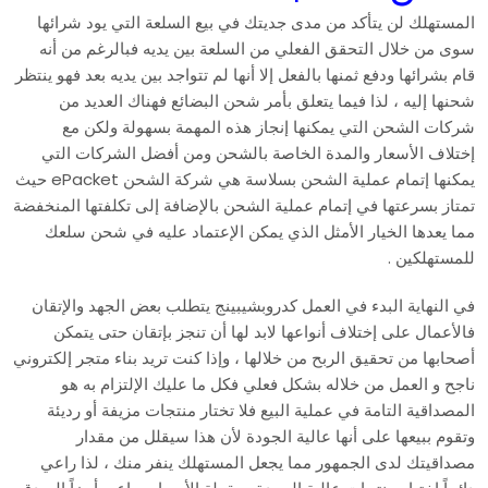
المستهلك لن يتأكد من مدى جديتك في بيع السلعة التي يود شرائها
سوى من خلال التحقق الفعلي من السلعة بين يديه فبالرغم من أنه
قام بشرائها ودفع ثمنها بالفعل إلا أنها لم تتواجد بين يديه بعد فهو ينتظر
شحنها إليه ، لذا فيما يتعلق بأمر شحن البضائع فهناك العديد من
شركات الشحن التي يمكنها إنجاز هذه المهمة بسهولة ولكن مع
إختلاف الأسعار والمدة الخاصة بالشحن ومن أفضل الشركات التي
يمكنها إتمام عملية الشحن بسلاسة هي شركة الشحن ePacket حيث
تمتاز بسرعتها في إتمام عملية الشحن بالإضافة إلى تكلفتها المنخفضة
مما يعدها الخيار الأمثل الذي يمكن الإعتماد عليه في شحن سلعك
للمستهلكين .
في النهاية البدء في العمل كدروبشيبينج يتطلب بعض الجهد والإتقان
فالأعمال على إختلاف أنواعها لابد لها أن تنجز بإتقان حتى يتمكن
أصحابها من تحقيق الربح من خلالها ، وإذا كنت تريد بناء متجر إلكتروني
ناجح و العمل من خلاله بشكل فعلي فكل ما عليك الإلتزام به هو
المصداقية التامة في عملية البيع فلا تختار منتجات مزيفة أو رديئة
وتقوم ببيعها على أنها عالية الجودة لأن هذا سيقلل من مقدار
مصداقيتك لدى الجمهور مما يجعل المستهلك ينفر منك ، لذا راعي