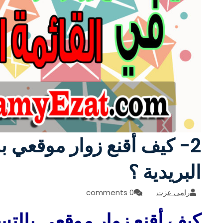
2- كيف أقنع زوار موقعي ب
البريدية ؟
رامى عزت
0 comments
كيف أقنع زوار موقعي بالتسج