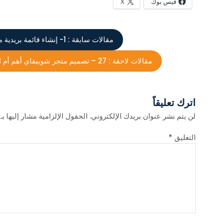
فيس بوك
X
مقالات سابقة :
1- إنشاء قائمة بريدية من الصفر على Convertkit + هدية مني !
مقالات لاحقة :
27 – تصميم متجر شوبيفاي أهم أم الترافيك ؟ قصة صناعة الطائره – غير نظرتك لشوبيفاي
اترك تعليقاً
لن يتم نشر عنوان بريدك الإلكتروني.
الحقول الإلزامية مشار إليها بـ
التعليق
*