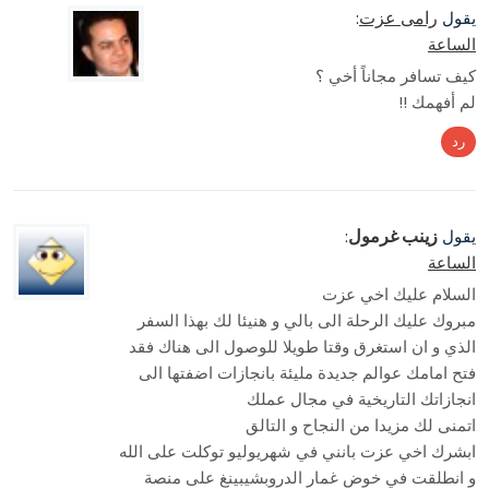
رامى عزت
يقول
:
الساعة
كيف تسافر مجاناً أخي ؟
لم أفهمك !!
رد
زينب غرمول
يقول
:
الساعة
السلام عليك اخي عزت
مبروك عليك الرحلة الى بالي و هنيئا لك بهذا السفر
الذي و ان استغرق وقتا طويلا للوصول الى هناك فقد
فتح امامك عوالم جديدة مليئة بانجازات اضفتها الى
انجازاتك التاريخية في مجال عملك
اتمنى لك مزيدا من النجاح و التالق
ابشرك اخي عزت بانني في شهريوليو توكلت على الله
و انطلقت في خوض غمار الدروبشيبينغ على منصة