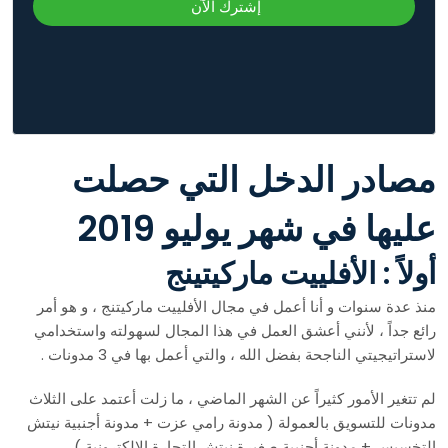
إشترك الآن
مصادر الدخل التي حصلت
عليها في شهر يوليو 2019
أولاً : الأفلييت ماركيتينج
منذ عدة سنوات و أنا أعمل في مجال الأفلييت ماركيتنج ، و هو أمر
رائع جداً ، لأنني أعشق العمل في هذا المجال لسهولته واستخدامي
لاستراتيجيتي الناجحة بفضل الله ، والتي أعمل بها في 3 مدونات .
لم تتغير الأمور كثيراً عن الشهر الماضي ، ما زلت أعتمد على الثلاث
مدونات للتسويق بالعمولة ( مدونة رامي عزت + مدونة أجنبية نيتش
التخسيس + مدونة أجنبية صغيرة نيتش التجارة الإلكترونية ) .