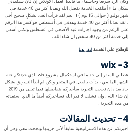
وكان الرد سريعاً وحاسماً ، ما فائدة العمل الأونلاين إن كان سيقيدني
بمكان ما !! أطلقت الخدمة بفضل الله ونفذنا أكثر من 40 خدمة في
شهر يوليو ( حوالي 15 يوم ) ! . نعم لقد قرأت العدد بشكلٍ صحيح أخي
، لقد نفذنا أكثر من 40 خدمة وهدفي في أغسطس هو كسر هذا الرقم
على الرغم من وجود اجازات عيد الأضحى في أغسطس ولكني أسعى
إلى خدمة أكثر من 40 شخص إن شاء الله .
للإطلاع على الخدمة
انقر هنا
3- wix
عطلني السفر إلى حد ما في استكمال مشروع wix الذي حدثتكم عنه
الشهر الماضي ، بدأت بالفعل في المتجر ولكن لم أبدأ التسويق بشكل
جاد بعد ، إن نجحت التجربة سأخبركم بتفاصيلها فيما تبقى من 2019
إن شاء الله ، وإن فشلت لا قدر الله فسأخبركم أيضاً ما الذي استفدته
من هذه التجربة .
4- تحديث المقالات
اخبرتكم عن هذه الاستراتيجية سابقاً لأني جربتها ونجحت معي وهي أن