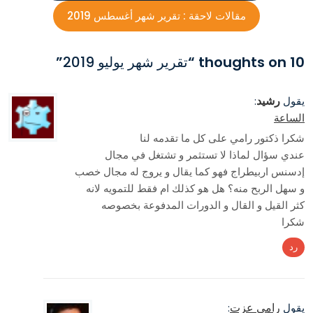
مقالات لاحقة :
تقرير شهر أغسطس 2019
10 thoughts on “
تقرير شهر يوليو 2019
”
رشيد
يقول
:
الساعة
شكرا ذكتور رامي على كل ما تقدمه لنا
عندي سؤال لماذا لا تستثمر و تشتغل في مجال
إدسنس اربيطراج فهو كما يقال و يروج له مجال خصب
و سهل الربح منه؟ هل هو كذلك ام فقط للتمويه لانه
كثر القيل و القال و الدورات المدفوعة بخصوصه
شكرا
رد
رامى عزت
يقول
: