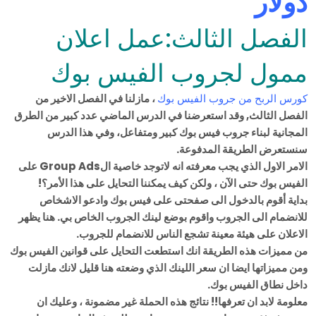
دولار
الفصل الثالث:عمل اعلان
ممول لجروب الفيس بوك
كورس الربح من جروب الفيس بوك
، مازلنا في الفصل الاخير من
الفصل الثالث, وقد استعرضنا في الدرس الماضي عدد كبير من الطرق
المجانية لبناء جروب فيس بوك كبير ومتفاعل، وفي هذا الدرس
سنستعرض الطريقة المدفوعة.
الامر الاول الذي يجب معرفته انه لاتوجد خاصية الGroup Ads على
الفيس بوك حتى الآن ، ولكن كيف يمكننا التحايل على هذا الأمر؟!
بداية أقوم بالدخول الى صفحتى على فيس بوك وادعو الاشخاص
للانضمام الى الجروب واقوم بوضع لينك الجروب الخاص بي. هنا يظهر
الاعلان على هيئة معينة تشجع الناس للانضمام للجروب.
من مميزات هذه الطريقة انك استطعت التحايل على قوانين الفيس بوك
ومن مميزاتها ايضا ان سعر اللينك الذي وضعته هنا قليل لانك مازلت
داخل نطاق الفيس بوك.
معلومة لابد ان تعرفها!! نتائج هذه الحملة غير مضمونة ، وعليك ان