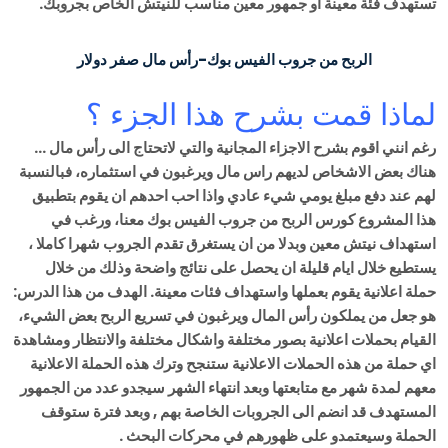
تستهدف فئة معينة او جمهور معين مناسب للنيتش الخاص بجروبك.
الربح من جروب الفيس بوك-رأس مال صفر دولار
لماذا قمت بشرح هذا الجزء ؟
رغم انني اقوم بشرح الاجزاء المجانية والتي لاتحتاج الى رأس مال …
هناك بعض الاشخاص لديهم راس مال ويرغبون في استثماره، فبالنسبة
لهم عند دفع مبلغ يومي شيء عادي واذا احب احدهم ان يقوم بتطبيق
هذا المشروع كورس الربح من جروب الفيس بوك معنا، ورغب في
استهداف نيتش معين وبدلا من ان يستغرق تقدم الجروب شهرا كاملا ،
يستطيع خلال ايام قليلة ان يحصل على نتائج واضحة وذلك من خلال
حملة اعلانية يقوم بعملها واستهداف فئات معينة.
الهدف من هذا الدرس:
هو جعل من يملكون رأس المال ويرغبون في تسريع الربح بعض الشيء،
القيام بحملات اعلانية بصور مختلفة واشكال مختلفة والانتظار ومشاهدة
اي حملة من هذه الحملات الاعلانية ستنجح وترك هذه الحملة الاعلانية
معهم لمدة شهر مع متابعتها وبعد انتهاء الشهر سيجدو عدد من الجمهور
المستهدف قد انضم الى الجروبات الخاصة بهم , وبعد فترة ستوقف
الحملة وسيعتمدو على ظهورهم في محركات البحث .