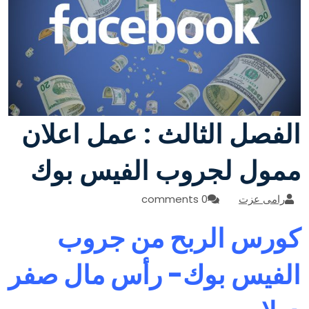
الفصل الثالث : عمل اعلان
ممول لجروب الفيس بوك
رامى عزت
0 comments
كورس الربح من جروب
الفيس بوك- رأس مال صفر