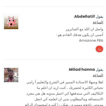
Abdellatif
يقول
:
الساعة
واصل ان الله مع الصابرين
أتمنى ان يكون هدفك القادم هو :
Amazone FBA
رد
Milad hanna
يقول
:
الساعة
اهلا وسهلا الاستاذة المميز في الشرح والتعليم أ رامي
تحياتي الكثبرة لحضرتك ، كنت اربد ان اعلم ما
التكاليف التي ستدفعها كي اعمل مدونه هل هي مجرد
الاستصافه ومالمطلوب مني ان اتعلمه كي اجعل
مدونتي ناجحة ومميزه ، شكرررا كثيرة لمجهودك الرائع.