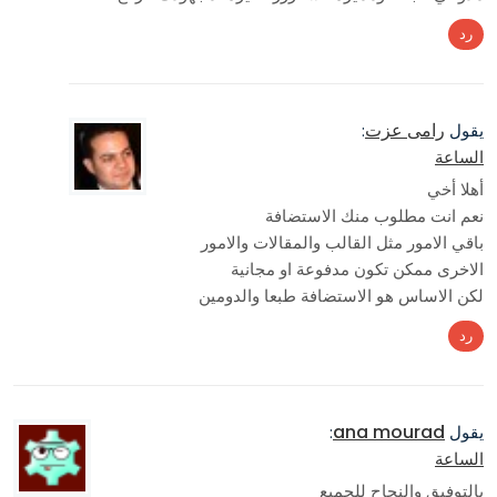
رد
رامى عزت
يقول
:
الساعة
أهلا أخي
نعم انت مطلوب منك الاستضافة
باقي الامور مثل القالب والمقالات والامور
الاخرى ممكن تكون مدفوعة او مجانية
لكن الاساس هو الاستضافة طبعا والدومين
رد
ana mourad
يقول
:
الساعة
بالتوفيق والنجاح للجميع