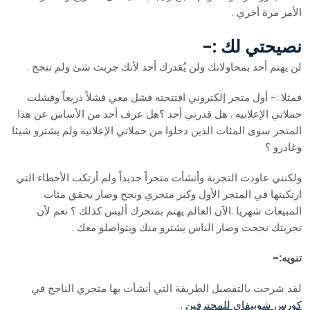
الأمر مرة أخري .
نصيحتي لك :-
لن يهتم أحد بمحاولاتك ولن يُقدرك أحد لأنك جربت شئ ولم تنجح .
فمثلا :- أول متجر إلكتروني افتتحته فشل معي فشلاً ذريعاً وفشلت
حملاتي الإعلانيه . هل قدرني أحد ؟هل عرف أحد من الأساس عن هذا
المتجر سوى المئات الذين دخلوا من حملاتي الإعلانية ولم يشترو شيئا
وغادرو ؟
ولكنني عاودت التجربة وأنشأت متجراً جديداً ولم أرتكب الأخطاء التي
ارتكبتها في المتجر الأول وكبر متجري ونجح وصار يحقق مئات
المبيعات شهريا .الآن العالم يهتم بمتجرك أليس كذلك ؟ نعم لأن
تجربتك نجحت وصار الناس يشترو منك ويتواصلو معك .
تنويه:-
لقد شرحت بالتفصيل الطريقة التي أنشأت بها متجري الناجح في
كورس شوبيفاي للمحترفين
.