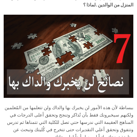
المنزل من الوالدين .لماذا ؟
ببساطة لأن هذه الأمور لن يخبرك بها والداك ولن تتعلمها من المُعلمين
ولكنهم سيخبرونك فقط بأن تُذاكر وتنجح وتحقق أعلى الدرجات في
المناهج العقيمة التي ندرسها حتي تصل للكلية التي تتمناها ثم تدرس
وتتفوق وتحقق أعلي التقديرات حتى تتخرج في كُليتك وتبحث عن
وظيفة تمنحك راتباً لن يصل أبداً لطموحاتك .