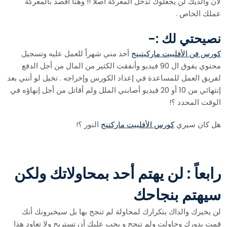
لأن والديك لن يجعلوك تدخل المعركة أصلا !! وهنا أقصد بالمعركة
عملك الخاص .
نصيحتي لك :-
كورس فن الأفلييت ماركيتينج
أخذ مني شهراً للعمل عليه وتسجيل
محتوي يفوق ال 90 فيديو وأنفقت الكثير من المال من أجل الدفع
لفريق العمل للمساعدة في إعداد الكورس وإخراجه . تخيل لو أنني بعد
إنتهائي من 10 أو 20 فيديو أصابني الملل ولم أقاتل من أجل إنهاؤه في
الوقت المحدد ؟!
هل كان سيري
كورس الأفلييت ماركتنج
النور ؟!
رابعاً : لن يهتم أحد بمحاولاتك ولكن
سيهتم بنجاحك
لن يخبرك والداك بتكرارك لمحاولة لم تنجح بها بل سيخبرونك أنك
قمت بدورك وحاولت ولم تنجح و يجب عليك أن تستريح ولا تعاود هذا