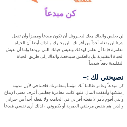
لن يجلس والداك معك ليخبرونك أن تكون مبدعاً ومميزاً وأن تفعل
شيئا لن يفعله أحداً من أقرانك . لن يخبرك والداك أيضا أن الحياة
مغامرة فإما أن تغامر لهدفك وتعيش حياتك التي تريدها وإما أن تعيش
الحياة التقليدية .بل بالعكس سيدفعك والداك إلى طريق الحياة
التقليدية دفعاً شديداً .
نصيحتي لك :-
كن مبدعاً وغامر طالما أنك مؤمناً بمغامرتك فافتتاحي لأول مدونه
إمتلكتها وأنفقت المال عليها كانت مغامرة جعلتني أعرف معني الإبداع
وأنني أقوم بأمر لا يفعله أقراني في الجامعه ولا يفعله أحداً من جيراني
والذين هم بنفس مرحلتي العمرية أو يكبروني ،لذلك أرى نفسي مُبدعاً
.