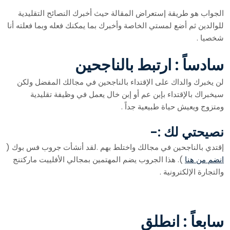
الجواب هو طريقة إستعراض المقالة حيث أخبرك النصائح التقليدية
للوالدين ثم أضع لمستي الخاصة وأخبرك بما يمكنك فعله وبما فعلته أنا
شخصيا .
سادساً : ارتبط بالناجحين
لن يخبرك والداك على الإقتداء بالناجحين في مجالك المفضل ولكن
سيخبراك بالإقتداء بإبن عم أو إبن خال يعمل في وظيفة تقليدية
ومتزوج ويعيش حياة طبيعية جداً .
نصيحتي لك :-
إقتدي بالناجحين في مجالك واختلط بهم .لقد أنشأت جروب فس بوك (
انضم من هنا
). هذا الجروب يضم المهتمين بمجالي الأفلييت ماركتنج
والتجارة الإلكترونية .
سابعاً : انطلق