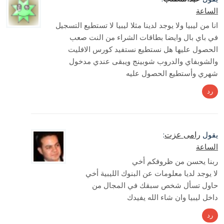
الساعة
انا من ليبيا ولا يوجد لدينا مثلا ليبيا لا تستطيع التسجيل
في باي بال وايضا بطاقات الشراء من النت صعب
الحصول عليها هل نستطيع نستفيد كورس الافليت
والشوبفاي والدروب شوبينج ويبقى عندي مدخول
شهري وأستطيع الحصول عليه
رد
رامى عزت
يقول
:
الساعة
ربنا يحسن من ظروفكم أخي
لا يوجد لديا معلومات عن البنوك الليبية أخي
حاول تسأل شخص سبقك في المجال من
داخل ليبيا وان شاء الله يفيدك
رد