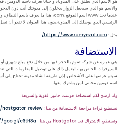
هو الاسم الذي يطلق على المدونة، وأحيانا يعرف باسم الدومين، ف
والاسم هو الذي سيجعل الزوار يدخلون إلى مدونتك أنت دون الدخو
عندما تجد www اسم الموقع .com، هذا ما 
الرئيسي الذي يوصلك إلى المدونة.بدون هذا العنوان لا تقدر أن تصل 
مثل :
https://www.ramyezat.com/
الاستضافة
هي عبارة عن شركة تقوم بالحجز فيها من خلال دفع مبلغ شهري أو 
السيرفرات الخاص بها، ليعمل ذلك على توصيل المعلومات التي تتضم
سيتم عرضها على الأشخاص. إذن طريقه انشاء مدونة تحتاج إلى أ
اسم دومين مجاني لمن يشترك معها.
وانا ارشح لكم استضافة هوست جاتور القوية والسريعة
تستطيع قراءة مراجعة الاستضافة من هنا :
hostgator-review/
وتستطيع الاشتراك فى Hostgator من هنا :
//goo.gl/eRtH8a