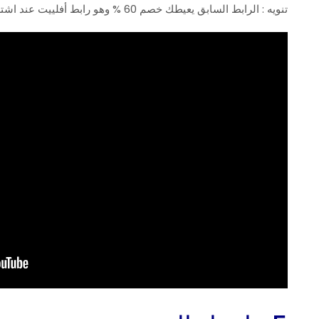
تنويه : الرابط السابق يعيطك خصم 60 % وهو رابط أفلييت عند اشتراكك منه أحصل على عمولة من الشركة بدون أن يكلفك ذلك شيئا