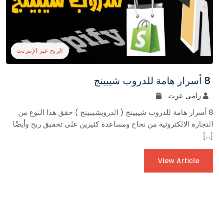
الربح عبر الإنترنت
8 أسرار هامة للدروب شيبينج
رامى عزت
8 أسرار هامة للدروب شيبينج ( الدروبشيبينج ) حقق هذا النوع من
التجارة الالكترونية من نجاح ومساعدة كثيرين على تحقيق ربح وأيضًا
[…]
View Article