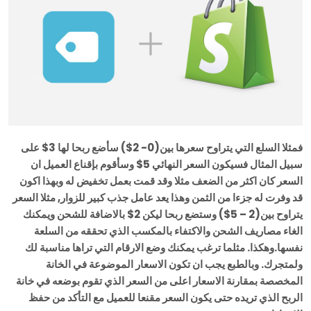
فمثلا السلع التي يتراوح سعرها بين(0- 2$) سأضع ربحا لها 3$ على
سبيل المثال فسيكون السعر النهائي 5$ وسأقوم بإقناع العميل ان
السعر كان اكثر من الضعف مثلا وقد قمت بعمل تخفيض له وبهذا اكون
قد وفرت له جزءا من الثمن وهذا يعد عامل جذب كبير للزوار, مثلا السعر
يتراوح بين(2 – 5$) وستضع ربحا ليكن 2$ بالاضافة للشحن ويمكنك
الغاء مصاريف الشحن والاكتفاء بالمكسب الذي تحققه من السلعة
نفسها.وهكذا. مثلما ترغب يمكنك وضع الارقام التي تراها مناسبة لك
ولمتجرك. وبالطبع يجب ان تكون الاسعار الموضوعة في الخانة
المخصصة بمقارنة الاسعار اعلى من السعر الذي تقوم بوضعه في خانة
الربح الذي تريده حتى يكون السعر مقنعا للعميل مع التأكد من حفظ