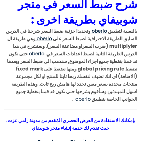
شرح ضبط السعر في متجر
شوبيفاي بطريقة اخرى :
بالنسبة لتطبيق
oberlo
وتحديدا جزئية ضبط السعر شرحنا في الدرس
السابق الطريقة الاحترافية لضبط السعر على
oberlo
وهي طريقة ال
multiplyier (ضرب السعراو مضاعفة السعر), وسنشرح في هذا
الدرس الطريقة الثانية لضبط اعدادات السعر في
oberlo
حتى نكون
قد قمنا بتغطية جميع اجزاء الموضوع, سنذهب الى ضبط السعر وبعدها
نضغط global pricing rule ومنها نضغط على fixed mark
(الاضافة) اي انك تضيف لنفسك ربحا ثابتا للمنتج او لكل مجموعة
منتجات محددة بسعر معين تحدد لها هامش ربح ثابت. وهذه الطريقة
اسهل للمبتدئين وسأقوم بشرحها حتى نكون قد قمنا بتغطية جميع
الجوانب الخاصة بتطبيق
oberlo
.
بإمكانك الاستفادة من العرض الحصري المُقدم من مدونة رامي عزت،
حيث تقدم لك خدمة إنشاء متجر شوبيفاي