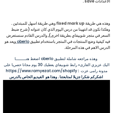
الاعدادات save .
وهذه هي طريقة fixed mark up وهي طريقة اسهل للمبتدئين .
وهكذا نكون قد انتهينا من درس اليوم الذي كان عنوانه (شرح ضبط
السعر في متجر شوبيفاي بطريقة اخرى), والدرس القادم سنستعرض
فيه كيفية وضع المنتجات في المتجر باستخدام تطبيق
oberlo
ويعد هو
الدرس الاهم في هذه المرحلة.
وهذه مراجعه شاملة لتطبيق oberlo اضغط هنــــــــــا
اليك عزيزي القارىء رابط شوبيفاي يعطيك 30 يوم مجانا حصريا على
مدونة رامى عزت
:
https://www.ramyezat.com/shopify
اشكركم شكرا جزيلا لمتابعتنا . وهذا هو الفيديو الخاص بالدرس