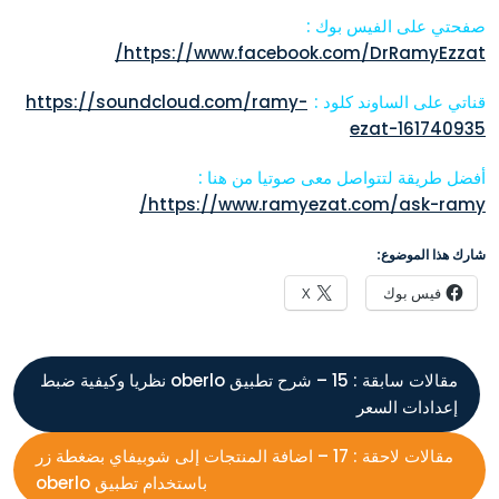
صفحتي على الفيس بوك :
https://www.facebook.com/DrRamyEzzat/
قناتي على الساوند كلود :
https://soundcloud.com/ramy-
ezat-161740935
أفضل طريقة لتتواصل معى صوتيا من هنا :
https://www.ramyezat.com/ask-ramy/
شارك هذا الموضوع:
فيس بوك
X
مقالات سابقة :
15 – شرح تطبيق oberlo نظريا وكيفية ضبط
إعدادات السعر
مقالات لاحقة :
17 – اضافة المنتجات إلى شوبيفاي بضغطة زر
باستخدام تطبيق oberlo