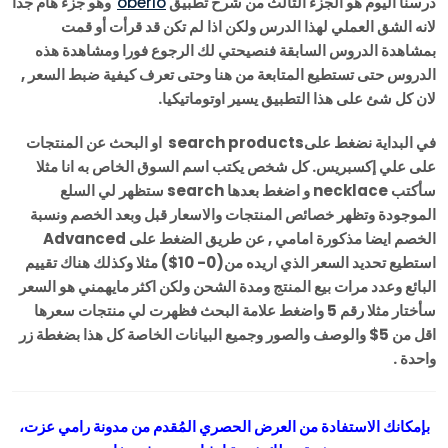
درسنا اليوم هو الجزء الثالث من شرح تطبيق
oberlo
وهو جزء هام جدا
لانه الشق العملي لهذا الدرس ولكن اذا لم تكن قد قرأت أو قمت
بمشاهدة الدروس السابقة فنصيحتي لك الرجوع فورا ومشاهدة هذه
الدروس حتى تستطيع المتابعة من هنا وحتى تعرف كيفية ضبط السعر ,
لان كل شئ على هذا التطبيق يسير اوتوماتيكيا.
في البداية نضغط علىsearch products او البحث عن المنتجات
على علي إكسبريس. كل شخص يكتب اسم السوق الخاص به انا مثلا
سأكتب necklace و اضغط بعدها search ستظهر لي السلع
الموجودة وتظهر خصائص المنتجات والاسعار قبل وبعد الخصم ونسبة
الخصم ايضا مذكورة امامي , عن طريق الضغط على Advanced
استطيع تحديد السعر الذي اريده من(0- 10$) مثلا وكذلك هناك تقييم
البائع وعدد مرات بيع المنتج ومدة الشحن ولكن اكثر مايهمني هو السعر
سأختار مثلا رقم 5 واضغط علامة البحث فظهرت لي منتجات سعرها
اقل من 5$ والوصف والصور وجميع البيانات الخاصة كل هذا بضغطة زر
واحدة .
بإمكانك الاستفادة من العرض الحصري المُقدم من مدونة رامي عزت،