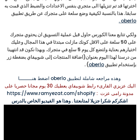
اخترتها قد تم تنزيلها الى متجري بنفس الاعدادات والضبط الذي قمت به
سابقا. هذا بالنسبة لكيفية وضع سلعة على متجرك عن طريق تطبيق
oberlo .
ولكي تتابع معنا الكورس حاول قبل عملية التسويق ان يحتوي متجرك
على 50 سلعة على الاقل كونك مازلت مبتدئا في هذا المجال وعليك
اختيارهم بعناية ولتضع كل يوم 5 سلع في متجرك. وبهذا نكون قد انتهينا
من درسنا لهذا اليوم بعنوان(اضافة المنتجات إلى شوبيفاي بضغطة زر
بإستخدام تطبيق
oberlo
) .
وهذه مراجعه شاملة لتطبيق oberlo اضغط هنــــــــــا
اليك عزيزي القارىء رابط شوبيفاي يعطيك 30 يوم مجانا حصريا على
مدونة رامى عزت
:
https://www.ramyezat.com/shopify
اشكركم شكرا جزيلا لمتابعتنا . وهذا هو الفيديو الخاص بالدرس