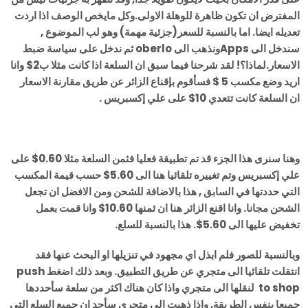
المفترض ان تكون ظاهرة للوهلة الاولى.وكل مايخص الوصف اذا اردت
تعديله ايضا. اما بالنسبة للسعر(جزئية مهمة) وهو لب الموضوع ,
سندخل الى Appsونذهب الى oberlo ثم ندخل على سياسة ضبط
الاسعار.لماذا؟! لقد شرحنا فيما سبق ان السلعة اذا كانت مثلا ب2$ وانا
اريد وضع مكسب 5 $ فسأقوم بإقناع الزائر عن طريق مقارنة الاسعار
ان السلعة كانت تتعدي 10$ على علي إكسبريس .
وهنا سنرى هذا الجزء قد تم تطبيقة فعليا فثمن السلعة مثلا 0.60$ على
علي إكسبريس وتم تغييره تلقائيا هنا الى 5.60$ حسب قيمة المكسب
التي حددتها في السابق , هذا بالاضافة للشحن ومن الافضل ان تجعل
الشحن مجانا. وانا اقنع الزائر هنا ان ثمنها 10.60$ وانا قمت بعمل
تخفيض عليها الى 5.60$. هذا بالنسبة للسلع.
وبالنسبة للصور فلم ابذل اي مجهود في تنزيلها او البحث عنها فقد
انتقلت تلقائيا الى متجري عن طريق التطبيق. وبعد ذلك اضغط push
to shop لنقلها الى متجري واذا كان هناك اكثر من سلعة سأحددها
جميعا بنفس الطريقة, واذا ذهبت الى متجري سأجد ان جميع السلع التي