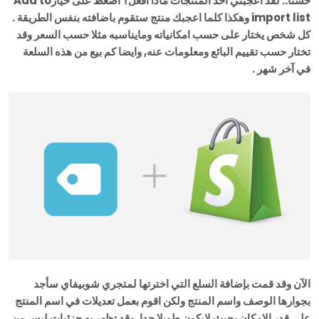
حسنا.. لقد اعجبني احد المنتجات ماذا افعل؟ اضغط على خيارAdd to
import list وهكذا كلما اعجبك منتج ستقوم باضافته بنفس الطريقة .
كل شخص يختار على حسب امكانياته ومايناسبه مثلا حسب السعر وقد
تختار حسب تقييم البائع ومعلومات عنه, وايضا كم بيع من هذه السلعة
في آخر شهر .
الآن وقد قمت بإضافة السلع التي اخترتها لمتجري شوبيفاي سأجد
بجوارها الوصف واسم المنتج ولكن اقوم بعمل تعديلات في اسم المنتج
على قدر الامكان بحيث لايكون طويلا جدا, وقد تظهر به جزئيات ليس من