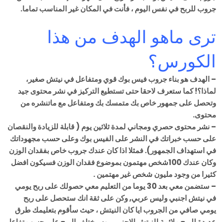
جروب للربح في نفس اليوم ، فأنت في المكان غير المناسب تماما.
ترى ماهو الهدف من هذا
الكورس؟
– الهدف هو بناء جروب فيس بوك قوي ومتفاعل في نيتش صغير،
لماذا؟! كما ستعرف لاحقا حتى تستطيع التركيز في نشر محتوى جيد
وتحصل على جمهور خاص بك متمسك بك ومتفاعل مع ماتنشره من
محتوى.
– نشر محتوى حصري ومجاني لمدة ثلاثين يوم ( قابلة للزيادة والنقصان
على حسب خبراتك في النشر على الفيس بوك وعلى حسب مجهوداتك
في استهداف الجمهور). فمثلا اذا كان عندك جروب خاص بفقدان الوزن
وكان عندك 100شخص مهتمون بموضوع فقدان الوزن فسيكون افضل
كثيرا من وجود مليون شخص غير مهتمين .
– ستضمن معي بعد 30 يوما من التعليم معي حصولك على ربح يومي
في نيتش اجنبي وليس عربي, وكن على ثقة انك ستحصل على ربح
يومي صافي من الجروب ايا كان النيتش ، حيث سأقوم بتعليمك طرق
عديدة للربح ملائمة للنيتش الاجنبي ، وسيختلف الربح على حسب تفاعل