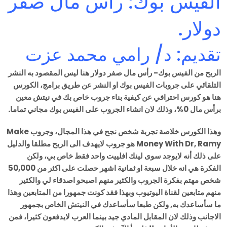
الفيس بوك: رأس مال صفر
دولار.
تقديم: د/ رامي محمد عزت
الربح من الفيس بوك- رأس مال صفر دولار هنا ليس المقصود به النشر
التلقائي على جروبات الفيس بوك او النشر عن طريق برامج، الكورس
هنا هو كورس احترافي عن كيفية بناء جروب خاص بك في نيتش معين
برأس مال 0%، وذلك لان انشاء الجروب على الفيس بوك مجاني تماما.
وهذا الكورس خلاصة تجربة شخص نجح في هذا المجال، وجروب Make
Money With Dr, Ramy هو جروب لايهدف الى الربح مطلقا والدليل
على ذلك أنه لايوجد سوى لينك افلييت واحد فقط خاص بي، ولكن
الفكرة هي انه خلال سبعة او ثمانية اشهر حصلت على اكثر من 50,000
شخص مهتم بفكرة الجروب والكثير منهم اصبحو اصدقاء لي والكثير
منهم متابعين لقناة اليوتيوب وبهذا فقد كونت جمهورا من المتابعين وهذا
ما سأساعدك به, ولكن طبعا سأساعدك في النيتش الخاص بجمهور
الاجانب وذلك لان المقابل المادي جيد بينما العرب لايدفعون كثيرا، فمن