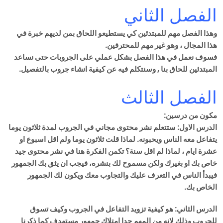
الفصل الثاني
وهذا الفصل مهم للمبتدئين كي يستطيعو اللحاق بمن لديهم خبرة في
هذا المجال ، وهو غير مهم للمحترفين.
فسوف نعمل في هذا الفصل بشكل عملي على الجروبات حتى نساعد
المبتدئين للحاق بنا , وسنتكلم فيه عن كيفية انشاء جروب بالتفصيل.
الفصل الثالث
مكون من درسين:
الدرس الاول: ستتعلم نشر محتوى مجاني في الجروب لمدة ثلاثون يوما
يتفاعل معه الناس ويحبونه. لماذا قلت ثلاثون يوما ولم اقل اسبوع او
عشرة ايام ، لماذا لم اقل سنة؟ تكمن الفكرة هنا في نشر محتوى جيد
خاص بك او بغيرك ولكن مسموح لك بنشره، فيجب ان يثق بك الجمهور
فيبدأ الناس في التعرف عليك والتجاوب معك ويكون لك الجمهور
الخاص بك.
الدرس الثاني: هو كيفية تزويد التفاعل في الجروب وكيف تسوق
للجروب وذلك لانه من المهم جدا امتلاك جمهور مستهدف كما ذكرنا