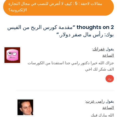
مقالات لاحقة :
5 : كيف لا أتعرض للنصب في مجال التجارة
الإلكترونية؟
2 thoughts on “
مقدمة كورس الربح من الفيس
بوك: رأس مال صفر دولار.
”
غفرانك
يقول
:
الساعة
جزاك الله خيرا دكتور رامي جدا استفدنا من الكورسات
الف شكر لك اخي
رد
رامى عزت
يقول
:
الساعة
الله يبارك فيك