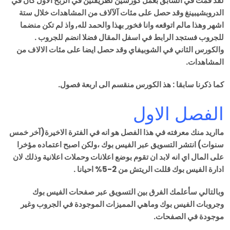
لقد قمت في السابق بعمل كورسين لطريقتين في الربح الاول كان في
الدروبشيبينغ وقد حصل على مئات آلآلاف من المشاهدات خلال ستة
اشهر وهذا مالم اتوقعه وانا فخور بهذا والحمد لله, واذ لم تكن منضما
للجروب فستجد الرابط في اسفل المقال فضلا انضم للجروب .
والكورس الثاني في الشوبيفاي وقد حصل ايضا على مئات الالاف من
المشاهدات.
كما ذكرنا سابقا : هذ الكورس منقسم الى اربعة فصول.
الفصل الاول
مااريد منك معرفته في هذا الفصل هو انه في الفترة الاخيرة(آخر خمس
سنوات) انتشر التسويق عبر الفيس بوك ،ولكن اصبح اعتماده مؤخرا
على المال اي انه لابد ان تقوم بوضع اعلانات وحملات اعلانية وذلك لان
ادارة الفيس بوك قللت الريتش من 2-5% احيانا .
وبالتالي سأعلمك الفرق بين التسويق عبر صفحات الفيس بوك
وجروبات الفيس بوك وماهي المميزات الموجودة في الجروب وغير
موجودة في الصفحات.