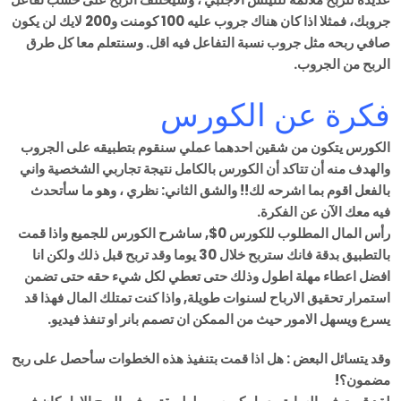
جروبك، فمثلا اذا كان هناك جروب عليه 100 كومنت و200 لايك لن يكون
صافي ربحه مثل جروب نسبة التفاعل فيه اقل. وسنتعلم معا كل طرق
الربح من الجروب.
فكرة عن الكورس
الكورس يتكون من شقين احدهما عملي سنقوم بتطبيقه على الجروب
والهدف منه أن تتاكد أن الكورس بالكامل نتيجة تجاربي الشخصية واني
بالفعل اقوم بما اشرحه لك!! والشق الثاني: نظري ، وهو ما سأتحدث
فيه معك الآن عن الفكرة.
رأس المال المطلوب للكورس 0$, ساشرح الكورس للجميع واذا قمت
بالتطبيق بدقة فانك ستربح خلال 30 يوما وقد تربح قبل ذلك ولكن انا
افضل اعطاء مهلة اطول وذلك حتى تعطي لكل شيء حقه حتى تضمن
استمرار تحقيق الارباح لسنوات طويلة, واذا كنت تمتلك المال فهذا قد
يسرع ويسهل الامور حيث من الممكن ان تصمم بانر او تنفذ فيديو.
وقد يتسائل البعض : هل اذا قمت بتنفيذ هذه الخطوات سأحصل على ربح
مضمون؟!