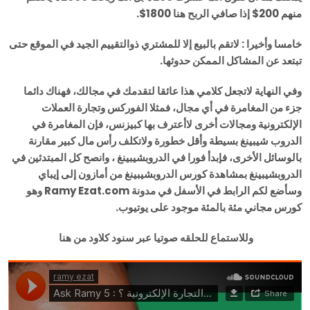
منهم 200$ إذا صافي الربح هنا 1800$.
خامسا وأخيرا : لاتقم بالبيع إلا للمشتري ذوالتقييم الجيد في الموقع حتى
تبتعد عن المشاكل الممكن حدوثها.
وفي النهاية لاتجعل كلامي هذا عائقا لتقدمك في مجالك، فهناك دائما
جزء من المغامرة في أي مجال، فمثلا الفوركس وتجارة العملات
الإلكترونية ومجالات أخرى لاأعترف بها كبيزنس، فإن المغامرة في
الدروب شيبينغ بسيطة وأقل خطورة ولاتكلف رأس مال كبير مقارنة
بالوسائل الأخرى، فإبدأ فورا في الدروبشيبينغ ، وانصح كل المبتدئين في
الدروبشيبينغ بمشاهدة كورس الدروبشيبينغ من أمازون إلى إيباي
وسأضع لكم الرابط في الأسفل في مدونة Ramy Ezat.com وهو
كورس مجاني مئة بالمئة موجود على يوتيوب.
وللاستماع للحلقه صوتيا عبر سنود كلاود من هنا