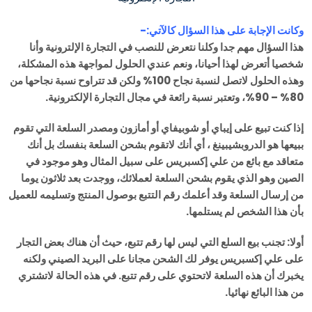
وكانت الإجابة على هذا السؤال كالآتي:-
هذا السؤال مهم جدا وكلنا نتعرض للنصب في التجارة الإلترونية وأنا
شخصيا أتعرض لهذا أحيانا، ونعم عندي الحلول لمواجهة هذه المشكلة،
وهذه الحلول لاتصل لنسبة نجاح 100% ولكن قد تتراوح نسبة نجاحها من
80% – 90%، وتعتبر نسبة رائعة في مجال التجارة الإلكترونية.
إذا كنت تبيع على إيباي أو شوبيفاي أو أمازون ومصدر السلعة التي تقوم
ببيعها هو الدروبشيبينغ ، أي أنك لاتقوم بشحن السلعة بنفسك بل أنك
متعاقد مع بائع من علي إكسبريس على سبيل المثال وهو موجود في
الصين وهو الذي يقوم بشحن السلعة لعملائك، ووجدت بعد ثلاثون يوما
من إرسال السلعة وقد أعلمك رقم التتبع بوصول المنتج وتسليمه للعميل
بأن هذا الشخص لم يستلمها.
أولا: تجنب بيع السلع التي ليس لها رقم تتبع، حيث أن هناك بعض التجار
على علي إكسبريس يوفر لك الشحن مجانا على البريد الصيني ولكنه
يخبرك أن هذه السلعة لاتحتوي على رقم تتبع. في هذه الحالة لاتشتري
من هذا البائع نهائيا.