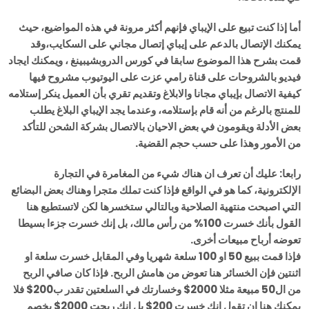
أما إذا كنت تبيع على الإيباي فإنهم أكثر مرونة في هذه المواضيع، حيث
يمكنك الإتصال بالدعم على إيباي إتصال مجاني على السكايب،وقد
قمت بشرح هذا الموضوع سابقا في كورس الدروبشيبينغ ، ويمكنك ايجاد
فيديو بالشروحات على قناة رامي عزت على اليوتيوب مشروح فيها
كيفية الاتصال بإيباي مجانا والابلاغ وتقديم تقري بأن العميل ينكر إستلامه
للمنتج بالرغم من أنه قام بإستلامه، وعندما يجد الإيباي البلاغ يطلب
بعض الأدلة ويقومون في بعض الاحيان بالاتصال بشركة الشحن للتأكد
من الأمور وهذا على حسب حجم القضية.
رابعا: عليك أن تعرف ان هناك شيء من المغامرة في التجارة
الإلكترونية، كما هو في الواقع فإذا كنت تملك متجرا وهناك بعض البضائع
التي اصبحت منتهية الصلاحية وبالتالي ستخسرها لكن لاتستطيع هنا
القول بأنك خسرت 100% من رأس مالك، بل إنك خسرت جزءا بسيطا
تعوضه أرباح مبيعات أخرى.
فإذا قمت ببيع 50 او 100 سلعة شهريا وفي المقابل خسرت سلعة او
اثنتين فإن الخسائر هنا تعوض من هامش الربح. فإذا كان صافي الربح
من ال50 مبيعة مثلا 2000$ وخسارتك في السلعتين تقدر ب200$ فلا
يمكنك هنا ان تقول انك خسرت 200$ بل انك ربحت 2000$ يخصم