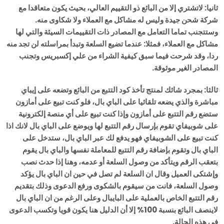
ثانيا: لاتشتري إلا من البائع ذو التقييم العالي، بحيث يكون متعاقدا مع
شركة شحن جيدة وليس له مشاكل مع العملاء ولا شكاوى منه.
وستتجنب تماما التعامل مع المصادر ذات التقييمات السيئة والتي لها
مشاكل مع العملاء، فمثلا: عندما تضيع السلعة وتبدأ بمراسلته لن تجد منه
ردا، وقد شرحت فيما سبق كيفية الشراء من علي إكسبريس وتجنب
المصادر الغير موثوقة.
ثالثا: بمجرد شائك لمنتج تأخذ كود التتبع من البائع وتضعه على إيباي
مباشرة والذي يضعه تلقائيا على الباي بال، فلو كنت تبيع على أمازون
ستضع رقم التتبع على أمازون وإذا كنت تبيع على أي منصة إلكترونية
على شوبيفاي تقوم بإرسال رقم التتبع لها ويوضع على الباي بال لانك اذا
كنت تبيع على الشوبيفاي فهو يدفع لك عبر الباي بال، ستدخل على
الباي بال وتقوم بإضافة رقم التتبع للمعاملة نفسها والباي بال يقوم
بتعقب الرقم ويتأكد من وصول السلعة أو عدمه، وهنا إذا حدث نصب
وإشتكى العميل وقال ان السلعة لم تصل في حين ان الباي بال يؤكد
وصول السلعة، فانت من سيقوم بالشكوى ورفع الدعوى وذلك بتقديم
رقم التتبع الخاص بالعملية على البايبال وعلى الرغم من ان الباي بال
لاينصف البائع بنسبة 100% إلا أن الدليل هنا يكون قويا وتكسب الدعوى
في هذه الحالة.