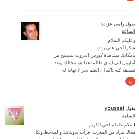
رامى عزت
يقول
:
الساعة
وعليكم السلام
شكرا أخي على ردك
بإمكانك مشاهدة كورس الدروب شيبينج من
أمازون الى ايباي طالما هذا هو مجالك وبعد
تطبيقة كله تأكد ان العلم بحر لا نهاية له
رد
youssef
يقول
:
الساعة
لسلام عليكم اخي الكريم
معاك مراد من المغرب، قرأت تدويناتك والملاحظ وبكل