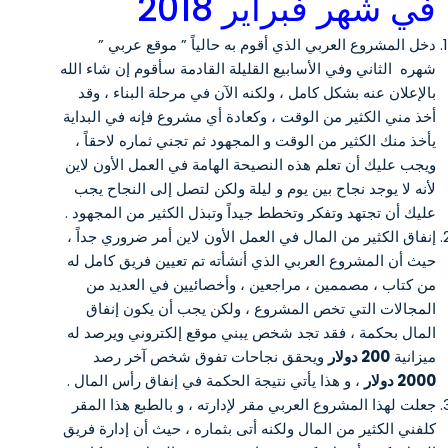
في شهر فبراير 2018
دخل المشروع العربي الذي أقوم به حالياً ” موقع عربي ”
شهره الثاني وفي الأسابيع القليلة القادمة سأقوم إن شاء الله
بالإعلان عنه بشكل كامل ، ولكنه الآن في مرحلة البناء ، وقد
أخذ مني الكثير من الوقت ، وكعادة أي مشروع فإنه في البداية
يأخذ منك الكثير من الوقت و المجهود ثم تجني ثماره لاحقاً ،
ويجب عليك أن تعلم هذه النصيحة الهامة في العمل الأون لاين
لأنه لا يوجد نجاح بين يوم و ليلة ولكن لتصل إلى النجاح يجب
عليك أن تجتهد وتفكر وتخطط جيداً وتبذل الكثير من المجهود .
إنفاق الكثير من المال في العمل الأون لاين أمر ضروري جداً ،
حيث أن المشروع العربي الذي أنشأته تم تعيين فريق كامل له
من كتاب ، مصممين ، مراجعين ، وأخصائيين في العديد من
المجالات التي تخص المشروع ، ولكن يجب أن يكون إنفاق
المال بحكمة ، فقد تجد شخص يبني موقع إلكتروني ويرصد له
ميزانية
200 دولار
ويحقق نجاحات تفوق شخص آخر رصد
2000 دولار
، و هذا يأتي نتيجة الحكمة في إنفاق رأس المال .
جعلت لهذا المشروع العربي مقر لإدارته ، و بالطبع هذا المقر
كلفني الكثير من المال ولكنه أتى بثماره ، حيث أن إدارة فريق