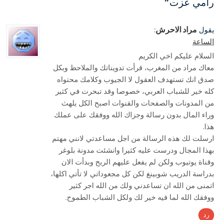
رامي عزت
”
مراد الاحرش
يقول
:
الساعة
السلام عليكم اخي الكريم
معاك مراد من المغرب، قرأت تدويناتك والملاحظ وبكل
صدق انك تستهدف العقول لا الجيوب وكلامك محتواه
كله خير للشباب العربي، خصوصا وقد تبحرت في كثير
من المدونات والصفحات والقنوات اصبح الكل يلهث
وراء المال بدون رسالة وجزاك الله ووفقك على عملك
هذا.
ارسلت لك هذه الرسالة من اجل مساعدتي لانني مهتم
بهذا المجال ودرست عليه كثيرا وانشئت مدونة بلوغر
وقناة يوتيوب ولكن لم يفعل عليهم الربح وبدأت الان
بدراسة الدريب شوبينغ لكن كل مجعوداتي لا تأتي اكلها،
اتمنى من الله ان تساعدني ولك من الله اجر كثير
ووفقك الله لما فيه خير لك ولكل الشباب الطموح.
رد