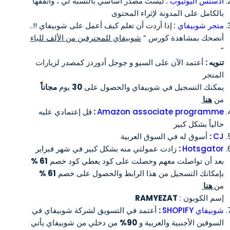
أدسنس اليوتيوب :
ليست مصدر أساسي بالنسبة لي ، وأنفقها
بالكامل على المدونة لإثراء المحتوى
متجر شوبيفاي :
إذا أردت أن تعلم كيف أعمل على شوبيفاي !!..
أنصحك بمشاهدة كورس ”
شوبيفاي للمحترفين من الألف للياء
”
تنويه :
أعتمد الآن على السيو و جوجل أدوردز كمصدر لزيارات
المتجر
يمكنك التسجيل في شوبيفاي والحصول على
30
يوم
مجاناً
من
هنا
Amazon associate programme
:
قل إعتمادي عليه
حالياً بشكل كبير
CJ
:
أسوق له في السوق العربية
Hotsgator
:
زادت عمولتي منه بشكل كبير في شهر فبراير
بعد أن تواصلت معهم وحصلت على كود يعطي كود خصم
61 %
بإمكانك التسجيل من هذا الرابط والحصول على خصم
61 %
من
هنا
إسم الكوبون :
RAMYEZAT
شوبيفاي SHOPIFY
:
أعتمد في التسويق لشركة شوبيفاي في
السوقين الأجنبية والعربية و
90%
من دخلي من شوبيفاي يأتي