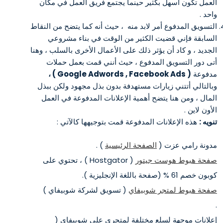
العمل تكون أسهل بكثير حينما يجتمع فريق العمل في مكان
واحد .
التسويق المدفوع أمر لابد منه ، حيث أنه كما يتضح من النقاط
السابقة فإني قضيت الكثير من الوقت في بناء مشروعي
الجديد ، و كاد أن يؤثر ذلك على الأعمال الأخرى بالسلب ، وهنا
أتى دور التسويق المدفوع ، حيث أنني قمت بعمل حملات
مدفوعة
( Google Adwords , Facebook Ads ) ،
وبالتالي أتتني زيارات مستهدفة بدون بذل مجهود ولكن ببذل
المال ، ومن هنا يتضح أهمية الإعلانات المدفوعة في العمل
الأون لاين .
تنويه :
هذه الإعلانات المدفوعة قمت بتوجيهها كالآتي :
مدونة رامي عزت (
الصفحة الرئيسية
) .
صفحة هبوط هوست جيتور
( Hostgator ) ، تحتوي على
كوبون خصم 61 % (صفحة باللغة الإنجليزية ).
صفحة هبوط لمتجر شوبيفاي
( تسويق لشركة شوبيفاي )
.
إعلانات موجهة لسلع مختلفة لمتجري على شوبيفاي (