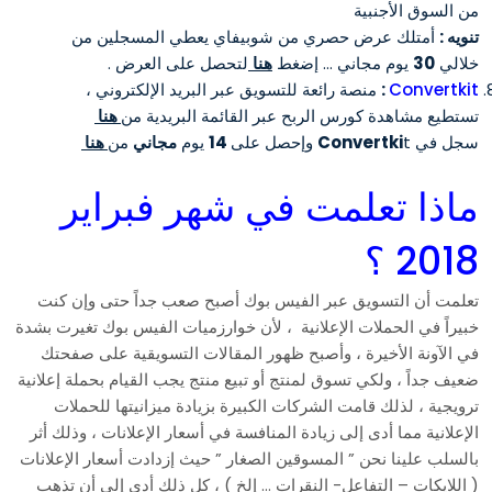
من السوق الأجنبية
تنويه :
أمتلك عرض حصري من شوبيفاي يعطي المسجلين من
خلالي
30
يوم مجاني … إضغط
هنا
لتحصل على العرض .
Convertkit
:
منصة رائعة للتسويق عبر البريد الإلكتروني ،
تستطيع مشاهدة كورس الربح عبر القائمة البريدية من
هنا
سجل في
t وإحصل على
Convertki
14
يوم
مجاني
من
هنا
ماذا تعلمت في شهر فبراير
2018 ؟
تعلمت أن التسويق عبر الفيس بوك أصبح صعب جداً حتى وإن كنت
خبيراً في الحملات الإعلانية ، لأن خوارزميات الفيس بوك تغيرت بشدة
في الآونة الأخيرة ، وأصبح ظهور المقالات التسويقية على صفحتك
ضعيف جداً ، ولكي تسوق لمنتج أو تبيع منتج يجب القيام بحملة إعلانية
ترويجية ، لذلك قامت الشركات الكبيرة بزيادة ميزانيتها للحملات
الإعلانية مما أدى إلى زيادة المنافسة في أسعار الإعلانات ، وذلك أثر
بالسلب علينا نحن ” المسوقين الصغار ” حيث إزدادت أسعار الإعلانات
( اللايكات – التفاعل- النقرات … إلخ ) ، كل ذلك أدى إلى أن تذهب