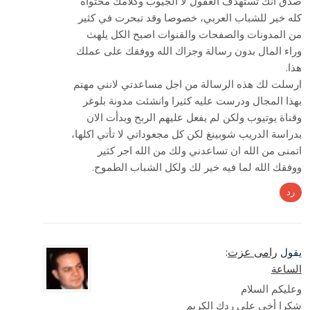
صدق انك تستهدف العقول لا الجيوب وكلامك محتواه
كله خير للشباب العربي، خصوصا وقد تبحرت في كثير
من المدونات والصفحات والقنوات اصبح الكل يلهث
وراء المال بدون رسالة وجزاك الله ووفقك على عملك
هذا.
ارسلت لك هذه الرسالة من اجل مساعدتي لانني مهتم
بهذا المجال ودرست عليه كثيرا وانشئت مدونة بلوغر
وقناة يوتيوب ولكن لم يفعل عليهم الربح وبدأت الان
بدراسة الدريب شوبينغ لكن كل مجعوداتي لا تأتي اكلها،
اتمنى من الله ان تساعدني ولك من الله اجر كثير
ووفقك الله لما فيه خير لك ولكل الشباب الطموح.
رد
رامى عزت
يقول
:
الساعة
وعليكم السلام
شكرا أخي على ردك الكريم