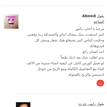
Abood
يقول
:
الساعة
مرحبا يا أحلى دكتور
كتير استفدت منك بمجال ايباي والحمدلله ربنا وفقنى
وحكيت للناس كتير يشتغلو هيك شغل وبنشر كل
فيديوهاتك
انت انسان رائع
بدي اطلب منك بعد اذنك طبعاً
لو تعمل كورس كامل عن كيفية انشاء مدونة من الالف
للياء مع التفاصيل الكاملة ومع الربح من جوجل
ادسينس والربح بالعمولة
رد
رامى عزت
يقول
: