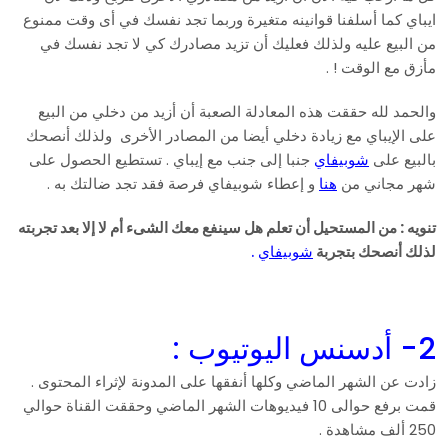
ايباي كما أسلفنا قوانينه متغيرة وربما تجد نفسك في أى وقت ممنوع
من البيع عليه ولذلك فعليك أن تزيد مصادرك كي لا تجد نفسك في
مأزق مع الوقت ! .
والحمد لله حققت هذه المعادلة الصعبة أن أزيد من دخلي من البيع
على الإيباي مع زيادة دخلي أيضا من المصادر الأخرى ولذلك أنصحك
بالبيع على
شوبيفاي
جنبا إلى جنب مع إيباي . تستطيع الحصول على
شهر مجاني من
هنا
و إعطاء شوبيفاي فرصة فقد تجد ضالتك به .
تنويه : من المستحيل أن تعلم هل سينفع معك الشىء أم لا إلا بعد تجربته
لذلك أنصحك بتجربة
شوبيفاي
.
2- أدسنس اليوتيوب :
زادت عن الشهر الماضي وكلها أنفقها على المدونة لإثراء المحتوى .
قمت برفع حوالى 10 فيديوهات الشهر الماضي وحققت القناة حوالي
250 ألف مشاهدة .