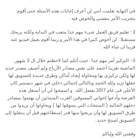
في النهاية تعلمت أنني لن أعرف إجابات هذه الأسئلة حتى أقوم
بتجريب الأمر بنفسي والخوض فيه .
2- تعليم فريق العمل شىء مهم جدا متعب في البداية ولكنه يريحك
مستقبلا . لن أخوض كثيرا في هذا الأمر و ربما أقوم بعمل فيديو عنه
قريبا ان شاء الله .
3- التركيز أمر مهم جدا . حيث أنكم كما لاحظتم خلال ال 3 شهور
الماضية تقريبا أعتمد على نفس مصادر الأرباح ولم أضيف مصدر جديد
لها ولكن تركيزي بها ومحاولة إيجاد أماكن وطرق جديدة للتسويق لها
جعلها تزيد ولله الحمد وبالتالي إجمالي دخلي في شهر ديسمبر كان
الأعلى فى عام 2017 بفضل الله . و اسمحوا لي أن أستغل هذه
الفرصة وأدعوا إخواني المسوقين العرب المبتدئين أن يهتموا بمصادر
دخلهم الحالية ( المنتجات التي يسوقوا لها ) ويحاولوا أن يزيدوا من
طرق التسويق لها وأن يربحوا منها قدر استطاعتهم قبل أن ينتقلوا إلى
التسويق لمنتج جديد .
وفقني الله وإياكم