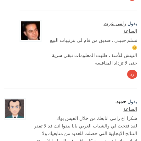
رامى عزت
يقول
:
الساعة
تسلم حبيبي . صديق من قام لي بترتيبات البيع
النيتش للأسف طلبت المعلومات تبقى سرية
حتى لا تزداد المنافسة
رد
حميد
يقول
:
الساعة
شكرا اخ رامي اتابعك من خلال الفيس بوك
لقد فتحت لي والشباب العربي بابا يبدوا انك قد لا تقدر
النتائج الإيجابية التي حصلت للعديد من متابعيك ولا
اتوانى دائما عن نصيحة كل راغب في العمل اولاين بتتبع