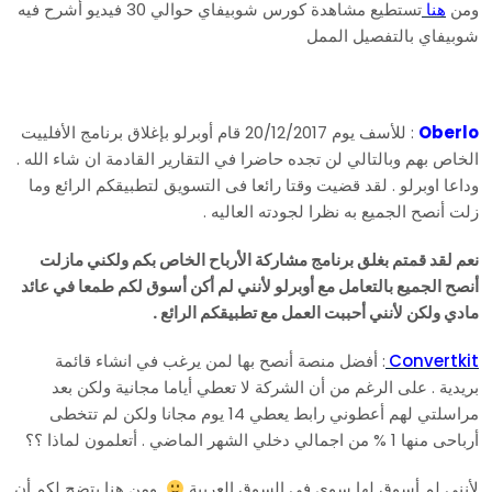
ومن
هنا
تستطيع مشاهدة كورس شوبيفاي حوالي 30 فيديو أشرح فيه
شوبيفاي بالتفصيل الممل
Oberlo
: للأسف يوم 20/12/2017 قام أوبرلو بإغلاق برنامج الأفلييت
الخاص بهم وبالتالي لن تجده حاضرا في التقارير القادمة ان شاء الله .
وداعا اوبرلو . لقد قضيت وقتا رائعا فى التسويق لتطبيقكم الرائع وما
زلت أنصح الجميع به نظرا لجودته العاليه .
نعم لقد قمتم بغلق برنامج مشاركة الأرباح الخاص بكم ولكني مازلت
أنصح الجميع بالتعامل مع أوبرلو لأنني لم أكن أسوق لكم طمعا في عائد
مادي ولكن لأنني أحببت العمل مع تطبيقكم الرائع .
Convertkit
: أفضل منصة أنصح بها لمن يرغب في انشاء قائمة
بريدية . على الرغم من أن الشركة لا تعطي أياما مجانية ولكن بعد
مراسلتي لهم أعطوني رابط يعطي 14 يوم مجانا ولكن لم تتخطى
أرباحى منها 1 % من اجمالي دخلي الشهر الماضي . أتعلمون لماذا ؟؟
لأنني لم أسوق لها سوى في السوق العربية
ومن هنا يتضح لكم أن