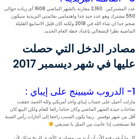
عدد المشتركين :
2,160 مقارنة بالشهر الماضي 1608 أى زياده حوالى
550 مشترك وهو عدد جيد جدا واهتمامي بقائمتي البريدية سيكون
ضخم جدا ان شاء الله في 2018 ولكنه كان قليل الاسابيع القليلة
الماضية نظرا لإنشغالي بإعداد خطة العام الجديد.
مصادر الدخل التي حصلت
عليها في شهر ديسمبر 2017
1- الدروب شيبينج على إيباي :
مازلت أعمل على حساب إيباي واحد أمريكي ولله الحمد حققت
نجاحات جيدة الشهر الماضي وكان ختاما رائعا للعام ولكن البيع كان
أقل من شهر نوفمبر . ربما يكون السبب راجعا إلى أجازات رأس السنة
فلا تستعجب إذا عانيت من المثل يا صديقي
كل ما أرغب فيه الاّن أن أزيد من مصادري الأخرى للربح وذلك لأن