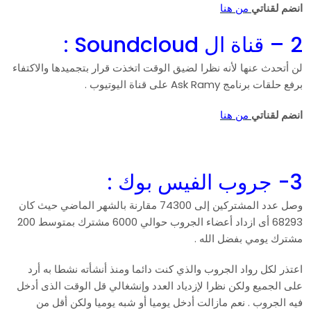
انضم لقناتي
من هنا
2 – قناة ال Soundcloud :
لن أتحدث عنها لأنه نظرا لضيق الوقت اتخذت قرار بتجميدها والاكتفاء
برفع حلقات برنامج Ask Ramy على قناة اليوتيوب .
انضم لقناتي
من هنا
3- جروب الفيس بوك :
وصل عدد المشتركين إلى 74300 مقارنة بالشهر الماضي حيث كان
68293 أى ازداد أعضاء الجروب حوالي 6000 مشترك بمتوسط 200
مشترك يومي بفضل الله .
اعتذر لكل رواد الجروب والذي كنت دائما ومنذ أنشأته نشطا به أرد
على الجميع ولكن نظرا لإزدياد العدد وإنشغالي قل الوقت الذى أدخل
فيه الجروب . نعم مازالت أدخل يوميا أو شبه يوميا ولكن أقل من