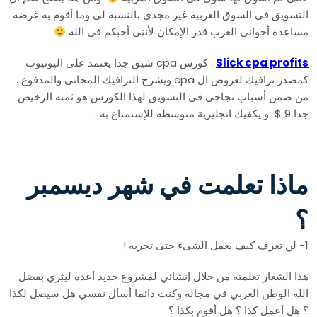
التسويق في السوق العربية غير مجدي بالنسبة لي وما أقوم به غرضه
مساعدة أخواني العرب قدر الإمكان لأنني أحبكم في الله
Slick cpa profits
: كورس cpa شيق جدا يعتمد على اليوتيوب
كمصدر ترافيك لعروض ال cpa ويشرح الترافيك المجاني والمدفوع .
من ضمن أسباب نجاحي في التسويق لهذا الكورس هو ثمنه الرخيص
جدا 9 $ و يكفيك انجليزية متوسطه للإستمتاع به .
ماذا تعلمت في شهر ديسمبر
؟
1- لن تعرف كيف يعمل الشىء حتى تجربه !
هذا الشعار تعلمته من خلال إنشائي لمشروع جديد أعده ليثري بفضل
الله الوطن العربي في مجاله وكنت دائما أسأل نفسي هل سيصل لكذا
؟ هل أعمل كذا ؟ هل أقوم بكذا ؟