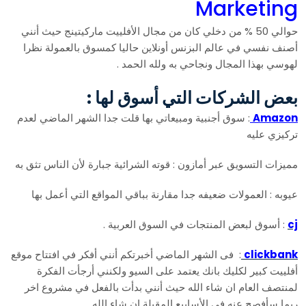
Marketing
حوالي 50 % من دخلي كان من مجال الأفلييت ماركيتينج حيث أنني
أصنف نفسي في عالم البزنس أونلاين حاليا كمسوق بالعمولة نظرا
لهوسي بهذا المجال ونجاحي به ولله الحمد .
بعض الشركات التي أسوق لها :
Amazon
: سوق أجنبية ومبيعاتي بها قلت جدا الشهر الماضي لعدم
تركيزي عليه
مميزات التسويق عبر أمازون : قوته الشرائية جبارة لأن الناس تثق به
عيوبه : العمولات ضعيفه جدا مقارنة بباقي المواقع التي أعمل بها
cj
: أسوق لبعض المنتجات في السوق العربية .
clickbank
: فى الشهر الماضي أخبرتكم أنني أفكر في افتتاح موقع
أفلييت كبير لكليك بانك يعتمد على السيو ولكنني أرجأت الفكرة
لمنتصف العام ان شاء الله حيث أنني بدأت بالفعل في مشروع اخر
ربما سأفصح عنه في الأسابيع المقبلة ان شاء الله .