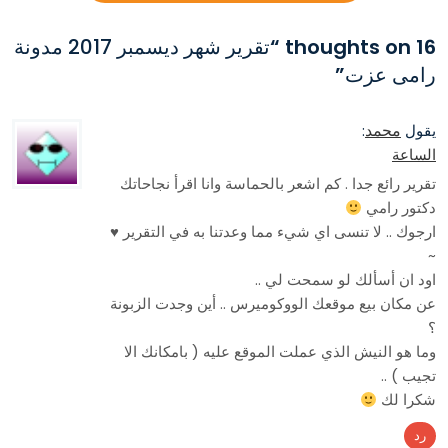
16 thoughts on “
تقرير شهر ديسمبر 2017 مدونة
رامى عزت
”
محمد
يقول
:
الساعة
تقرير رائع جدا . كم اشعر بالحماسة وانا اقرأ نجاحاتك
دكتور رامي
ارجوك .. لا تنسى اي شيء مما وعدتنا به في التقرير ♥
~
اود ان أسألك لو سمحت لي ..
عن مكان بيع موقعك الووكوميرس .. أين وجدت الزبونة
؟
وما هو النيش الذي عملت الموقع عليه ( بامكانك الا
تجيب ) ..
شكرا لك
رد