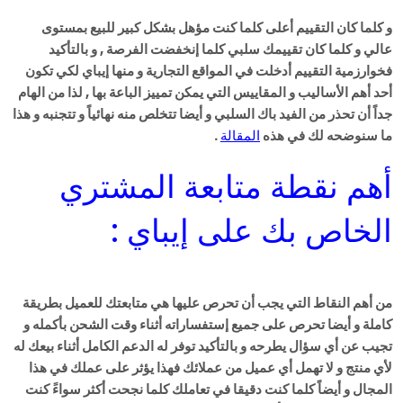
و كلما كان التقييم أعلى كلما كنت مؤهل بشكل كبير للبيع بمستوى
عالي و كلما كان تقييمك سلبي كلما إنخفضت الفرصة , و بالتأكيد
فخوارزمية التقييم أدخلت في المواقع التجارية و منها إيباي لكي تكون
أحد أهم الأساليب و المقاييس التي يمكن تمييز الباعة بها , لذا من الهام
جداً أن تحذر من الفيد باك السلبي و أيضا تتخلص منه نهائياً و تتجنبه و هذا
ما سنوضحه لك في هذه
المقالة
.
أهم نقطة متابعة المشتري
الخاص بك على إيباي :
من أهم النقاط التي يجب أن تحرص عليها هي متابعتك للعميل بطريقة
كاملة و أيضا تحرص على جميع إستفساراته أثناء وقت الشحن بأكمله و
تجيب عن أي سؤال يطرحه و بالتأكيد توفر له الدعم الكامل أثناء بيعك له
لأي منتج و لا تهمل أي عميل من عملائك فهذا يؤثر على عملك في هذا
المجال و أيضاً كلما كنت دقيقا في تعاملك كلما نجحت أكثر سواءََ كنت