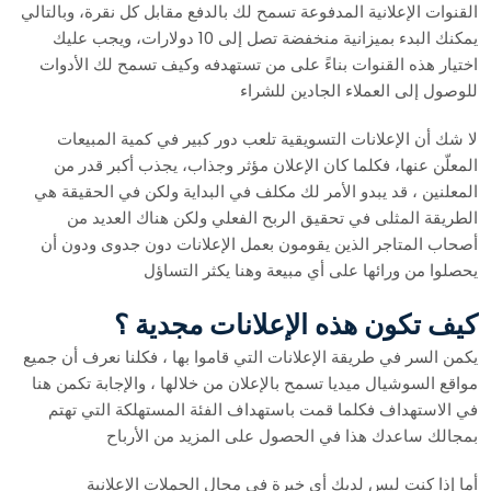
القنوات الإعلانية المدفوعة تسمح لك بالدفع مقابل كل نقرة، وبالتالي
يمكنك البدء بميزانية منخفضة تصل إلى 10 دولارات، ويجب عليك
اختيار هذه القنوات بناءً على من تستهدفه وكيف تسمح لك الأدوات
للوصول إلى العملاء الجادين للشراء
لا شك أن الإعلانات التسويقية تلعب دور كبير في كمية المبيعات
المعلّن عنها، فكلما كان الإعلان مؤثر وجذاب، يجذب أكبر قدر من
المعلنين ، قد يبدو الأمر لك مكلف في البداية ولكن في الحقيقة هي
الطريقة المثلى في تحقيق الربح الفعلي ولكن هناك العديد من
أصحاب المتاجر الذين يقومون بعمل الإعلانات دون جدوى ودون أن
يحصلوا من ورائها على أي مبيعة وهنا يكثر التساؤل
كيف تكون هذه الإعلانات مجدية ؟
يكمن السر في طريقة الإعلانات التي قاموا بها ، فكلنا نعرف أن جميع
مواقع السوشيال ميديا تسمح بالإعلان من خلالها ، والإجابة تكمن هنا
في الاستهداف فكلما قمت باستهداف الفئة المستهلكة التي تهتم
بمجالك ساعدك هذا في الحصول على المزيد من الأرباح
أما إذا كنت ليس لديك أي خبرة في مجال الحملات الإعلانية