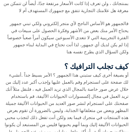
بمنتجاتك ، ولن تعرف إذا كانت الأسعار مرتفعة جدًا، أيضاً لن تتمكن من
معرفة هل علامتك التجارية تتفق مع جمهورك المستهدف أم لا
فالجمهور هو الأساس الناجح لأي متجر إلكتروني ولكي تبني جمهور
يحتاج الأمر منك بعض من الأشهر وفكرة الحصول على مبيعات في
الفترة التجريبية التي لا تتعدى الأسبوعين سيكون أمراً صعباً خصوصاً
إذا لم يكن لديك أي جمهور، لذا أنت تحتاج في البداية لبناء جمهور
ولكن السؤال الذي يطرح نفسه هنا
كيف تجلب الترافيك ؟
أو بصيغة أخرى كيف ستبني هذا الجمهور ؟ الأمر بسيط جداً ..أنشيء
لك صفحة على انستجرام وقم بالعمل عليها وإجذب أكبر عدد إليك من
خلال عرض صور خاصة بالمجال الذي تريد العمل فيه ، فلنقل مثلاً أنك
تريد العمل في مجال إكسسوارات الحيوانات الأليفة، قم باستخدام
صفحتك على انستجرام لنشر صور العديد من الحيوانات الأليفة جميلة
المظهر وبعض من متعلقاتها الجذابة، وليس بالضرورة أن تقوم بعرض
هذه المنتجات في متجرك فيما بعد ولكن أنت تفعل ذلك لتجذب محبي
الحيوانات الأليفة إليك وبما أنهم يحبونها فليس من المستبعد أن يكونوا
يمتلكون حيوان أليف أو أكثر داخل منازلهم ،ومن ثم عند الحصول على