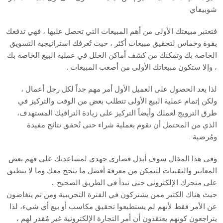
شوبيفاي
فتعتبر مبيعتك الأولى من أهم المبيعات التي تحصل عليها ، فهي تدفعك
بقوة وحماس لتحقيق مبيعات أكثر ، حيث تُعرفك استراتيجية التسويق
الخاصة بك وتمكنك من كشف أماكن الخلل في عملية البيع الخاصة بك
، وإلا ستكون مبيعاتك الأولى من أصعب المبيعات .
لذا يعد الحصول على العميل الأول أمر مهم جداً لكل رجل أعمال ،
ولكن إتمام عملية البيع الأولى تتطلب بعض من الوقت والتركيز في
طرق الترويج لعملك وأيضاً التركيز على زيادة الترافيك المستهدف،
الذي من المحتمل أن تقوم بعملية شراء حتى تُحقق نتائج مفيدة
ومُرضية .
وفي هذا المقال سوف أبذل قصارى جهدي لمساعدتك على فهم بعض
المعايير والتقنيات لتتمكن من معرفة أفضل ما ينجح معك وما لا ينطبق
على متجرك الإلكتروني حتى تبدأ في الطريق الصحيح ..
حيث هناك الكثير ممن يشتركون في الفترة التجريبية ومن ثم يتغاضون
عن الأمر فقط لأنهم لم يستطيعوا تحقيق مكاسب أو بيع أي شيء، لذا
يتراجعون كونهم يعتقدون أن أمر التجارة الإلكترونية غير مُقدر لهم ،