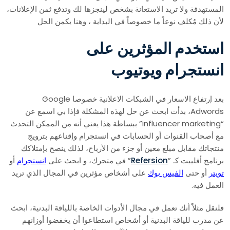
المستهدفة ولا تريد الاستعانة بشخص لينجزها لك وتدفع ثمن الإعلانات،
لأن ذلك مُكلف نوعاً ما خصوصاً في البداية ، وهنا يكمن الحل
استخدم المؤثرين
على
انستجرام ويوتيوب
بعد إرتفاع الاسعار في الشبكات الاعلانية خصوصا Google
Adwords، بدأت ابحث عن حل لهذه المشكلة فإذا بي اسمع عن
“influencer marketing” ببساطة هذا يعني أنه من الممكن التحدث
مع أصحاب القنوات أو الحسابات في انستجرام وإقناعهم بترويج
منتجاتك مقابل مبلغ معين أو جزء من الأرباح، لذلك ينصح بإمتلاكك
برنامج أفلييت كـ ”
Refersion
” في متجرك، و ابحث على
انستجرام
أو
تويتر
أو حتى
الفيس بوك
على أشخاص مؤثرين في المجال الذي تريد
العمل فيه.
فلنقل مثلاً أنك تعمل في مجال الأدوات الخاصة باللياقة البدنية، ابحث
عن مدرب للياقة البدنية أو أشخاص استطاعوا أن يخفضوا أوزانهم