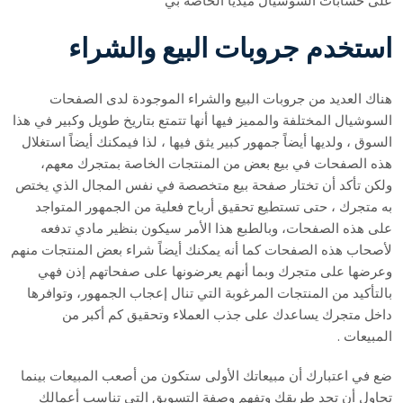
على حسابات السوشيال ميديا الخاصة بي
استخدم جروبات البيع والشراء
هناك العديد من جروبات البيع والشراء الموجودة لدى الصفحات
السوشيال المختلفة والمميز فيها أنها تتمتع بتاريخ طويل وكبير في هذا
السوق ، ولديها أيضاً جمهور كبير يثق فيها ، لذا فيمكنك أيضاً استغلال
هذه الصفحات في بيع بعض من المنتجات الخاصة بمتجرك معهم،
ولكن تأكد أن تختار صفحة بيع متخصصة في نفس المجال الذي يختص
به متجرك ، حتى تستطيع تحقيق أرباح فعلية من الجمهور المتواجد
على هذه الصفحات، وبالطبع هذا الأمر سيكون بنظير مادي تدفعه
لأصحاب هذه الصفحات كما أنه يمكنك أيضاً شراء بعض المنتجات منهم
وعرضها على متجرك وبما أنهم يعرضونها على صفحاتهم إذن فهي
بالتأكيد من المنتجات المرغوبة التي تنال إعجاب الجمهور، وتوافرها
داخل متجرك يساعدك على جذب العملاء وتحقيق كم أكبر من
المبيعات .
ضع في اعتبارك أن مبيعاتك الأولى ستكون من أصعب المبيعات بينما
تحاول أن تجد طريقك وتفهم وصفة التسويق التي تناسب أعمالك