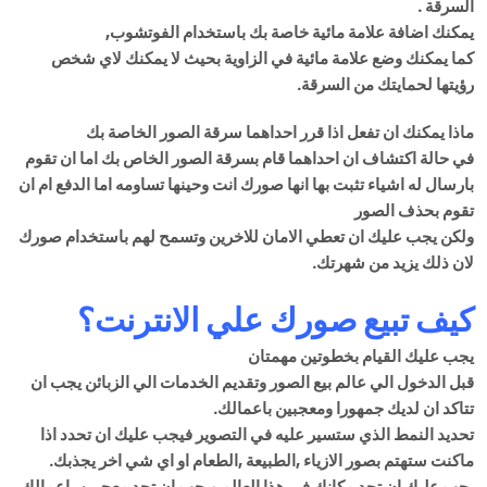
السرقة .
يمكنك اضافة علامة مائية خاصة بك باستخدام الفوتشوب,
كما يمكنك وضع علامة مائية في الزاوية بحيث لا يمكنك لاي شخص
رؤيتها لحمايتك من السرقة.
ماذا يمكنك ان تفعل اذا قرر احداهما سرقة الصور الخاصة بك
في حالة اكتشاف ان احداهما قام بسرقة الصور الخاص بك اما ان تقوم
بارسال له اشياء تثبت بها انها صورك انت وحينها تساومه اما الدفع ام ان
تقوم بحذف الصور
ولكن يجب عليك ان تعطي الامان للاخرين وتسمح لهم باستخدام صورك
لان ذلك يزيد من شهرتك.
كيف تبيع صورك علي الانترنت؟
يجب عليك القيام بخطوتين مهمتان
قبل الدخول الي عالم بيع الصور وتقديم الخدمات الي الزبائن يجب ان
تتاكد ان لديك جمهورا ومعجبين باعمالك.
تحديد النمط الذي ستسير عليه في التصوير فيجب عليك ان تحدد اذا
ماكنت ستهتم بصور الازياء ,الطبيعة ,الطعام او اي شي اخر يجذبك.
يجب عليك ان تجد مكانك في هذا العالم ويجب ان تجد معجبين باعمالك