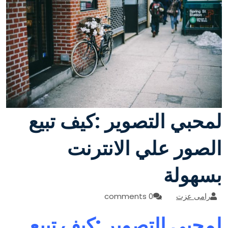
لمحبي التصوير :كيف تبيع
الصور علي الانترنت
بسهولة
رامى عزت
0 comments
لمحبي التصوير :كيف تبيع