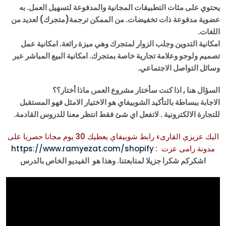
يحتوي على مئات التطبيقات المجانية والمدفوعة لتسهيل العمل. به
عضوية مدفوعة ذات تخفيضات. من الممكن ترجمة(متجرك) لعديد من
اللغات.
امكانية التدوين وجلب الزوار لمتجرك وهي ميزة رائعة. امكانية عمل
تصميم ولوجو وعلامة تجارية خاصة بمتجرك. امكانية البيع المباشر عبر
وسائل التواصل الاجتماعي.
السؤال هنا , اذا كنت سأختار مشروع العمر, ماذا أختار؟؟
الاجابة ببساطة بالتأكيد الشوبيفاي هو الاختيار الامثل فهو المستقبل
للتجارة الالكترونية . لاتفعل اي شئ فقط انتظر معنا للدروس القادمة.
اليك عزيزي القارىء رابط شوبيفاي يعطيك 30 يوم مجانا حصريا على
مدونة رامى عزت
:
https://www.ramyezat.com/shopify
اشكركم شكرا جزيلا لمتابعتنا. وهذا هو الفيديو الخاص بالدرس