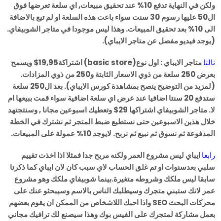
ولكن في النهاية تدفع 10% عند تحقيق مبيعات, اي سلعة تعرضها فوق
ال50 عليها رسوم 30 سنت سواء باعت هذه السلعة او لم تبع بالاضافة
الى 10% بعد تحقيق المبيعات. وهذا ليس موجودا في متاجر الشوبيفاي.
(يوجد فيديو مفصل عن متاجر الايباي).
ثالثا
متاجر الايباي : اول نوع(basic store) اشتراكة19,95$ ويسمح
بعرض 250 سلعة من ذوي الاسعار الثابتة و250 من ذوي المزادات.
(لمزيد من التوضيح ينصح بمشاهدة كورس الايباي). بعد ال250 سلعة
ستدفع 20 سنتا اضافيا عند عرض اي سلعة اضافية سواء قمت ببيعها ام
لا. متاجر الشوبيفاي اشتراكها 29$ وتعطيك اسبوعين مجانا , وسنتجتهد
خلال هذين الاسبوعين حتى نستطيع ضبط المتجر ثم نشترك في الخطة
المدفوعة ثم نسوق ثم نبيع ثم نربح. لايوجد 10% عمولة على المبيعات.
رابعا
ايباي ليس مشروع العمر ولكنه مربح جدا فمثلا اذا اخذت تقييم
سلبي بعدسنوات او تم غلق الحساب لاي سبب كان لان ايباي كما ذكرنا
سابقا ليس ملكك وشروطه متغيرة.بينما شوبيفاي ملكك وهو مشروع
عمر لانك ستبني متجرك وسيطلبك الناس بالاسم وسيبحثو عنك على
محركات البحث SEO واذا احبك اللاشخاص من الممكن ان يقوم بعضهم
بعمل مشاركة لمتجرك على الفيس بوك وهذا سيصنع لك ترافيك مجاني