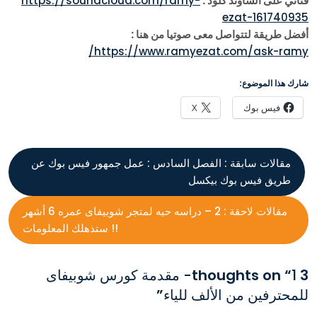
قناتي على الساوند كلود :
https://soundcloud.com/ramy-
ezat-161740935
أفضل طريقة لتتواصل معى صوتيا من هنا :
https://www.ramyezat.com/ask-ramy/
شارك هذا الموضوع:
فيس بوك
X
مقالات سابقة :
الفصل السادس : عمل جمهور فيس بوك عن
طريق فيس بوك بيكسل
مقالات لاحقة :
2 – دراسه حيه لمتجر شوبيفاى عمره 6 أشهر
!! ستذهلك المعلومات
3 thoughts on “
1- مقدمة كورس شوبيفاى
للمحترفين من الألف للياء
”