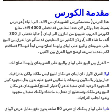
مقدمة الكورس
هذا الدرس( مقدمةكورس الشوبيفاي من الالف الى الياء )هو درس
بسيط جدا , ولكن لان عدد المتابعين قد تخطى 4000 الاف متابع
لكورس الدروب شيبينغ من امازون الى ايباي ( حاليا تخطى ال 300
ألف ما شاء الله ), ولان الكثير من المتابعين قد سألو عن الفرق بين البيع
على شوبيفاي والبيع على ايباي وايهما اصلح وبمن ابدأ فيهما؟! فساقدم
لكم مقدمة سريعة اوضح فيها الفرق بين الاثنين .
– الفرق بين البيع على ايباي والبيع على الشوبيفاي وايهما اصلح لك.
اولا
الفرق الاول : ان ايباي هو مكان للبيع ليس ملكك ولكن به ترافيك
جبار وزوار بالملايين ومبيعات بالملايين فتبيع عليه بدون بذل مجهود كبير
المجهود الوحيد الذي ستبذله هو (اختيار المنتج).شوبيفاي هو مكان
للبيع وهو ملكك وتستطيع ان تفعل به ماتشاء ولكنك ستبذل مجهود
ونقود لجلب الترافيك.
ثانيا
على ايباي يمكنك ان تعرض 50 سلعة بدون دفع مقابل عرض لايباي