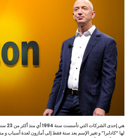
هي إحدى الشركات التي تأسست سنة 1994 أي منذ أكثر من 23 سنة و لم يسميها
لها “كادابرا” و تغير الإسم بعد سنة فقط إلى أمازون لعدة أسباب و م