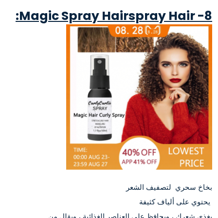
8- Magic Spray Hairspray Hair:
بخاخ سحري لتصفيف الشعر
يحتوي على ألياف كثيفة
يغذي شعرك ، ويحافظ على العناصر الغذائية ، ويقلل من