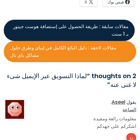
فيس بوك
X
مقالات سابقة :
طريقة الحصول على إستضافة هوست جيتور
بـ 1 سنت
مقالات لاحقة :
دليل البائع الكامل في إيباي وطرق حلول
مشاكل باي بال
2 thoughts on “
لماذا التسويق عبر الإيميل شىء
لا غنى عنه
”
Aseel
يقول
:
الساعة
معلومات رائعة ومفيدة
اشكركم على جهدكم
رد