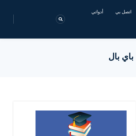
اتصل بي
أدواتي
باي بال