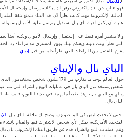
ال
باي بال
موقع إلكتروني أمريكي هام منه يمكنك الإستفادة من تسهي
فهو عبارة عن بنك إلكتروني يوفر لك إمكانية إرسال وإستقبال الأ
المالية الإلكترونية مهما كانت نظراً لأن هذا البنك يتمتع بثقة الم
عليك أن يكون لديك باي بال تستقبل وترسل عليه الأموال بسهولة، 
و لا يقتصر أمرة فقط على إستقبال وإرسال الأموال ولكنه أيضاً ي
التي تطرأ بينك وبينه ويحكم بينك وبين المشتري مع مراعاة رد الحق
يقوم بالفصل بين النزاعات التي تطرأ عليه من قبل
إيباي
.
الباي بال والإيباي
شخص يستخدمون الباي بال في عمليات البيع والشراء التي تتم عبر إي
إيباي مع الباي بال، وهذا طبعاً ما يهمنا في حديثنا لليوم، فببساطة 
الباي بال .
وحتى لا يحدث لبس في الموضوع سنوضح لك علاقة الباي بال
بالإي
المتحدة الأمريكية، يمكن لأي شخص الإشتراك فيها والقيام بإنشاء م
وتتم عمليات البيع والشراء هذه عن طريق البنك الإلكتروني باي با
بال الوسيلة الأكثر أمناً من قبل كل من الباعة والمشترين، هنا تتجلى