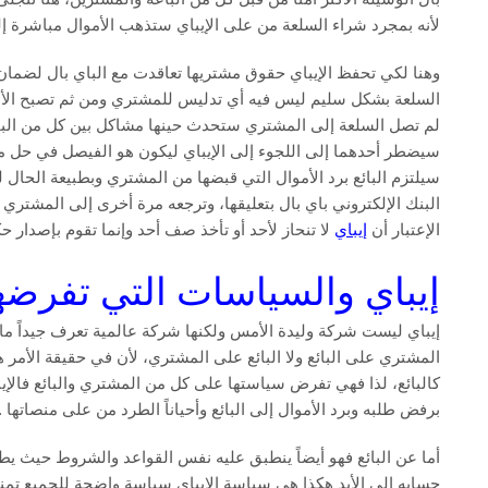
لأنه بمجرد شراء السلعة من على الإيباي ستذهب الأموال مباشرة إلى
وهنا لكي تحفظ الإيباي حقوق مشتريها تعاقدت مع الباي بال لضم
السلعة بشكل سليم ليس فيه أي تدليس للمشتري ومن ثم تصبح الأموال
لم تصل السلعة إلى المشتري ستحدث حينها مشاكل بين كل من البائع و
سيضطر أحدهما إلى اللجوء إلى الإيباي ليكون هو الفيصل في حل مس
سيلتزم البائع برد الأموال التي قبضها من المشتري وبطبيعة الحال 
البنك الإلكتروني باي بال بتعليقها، وترجعه مرة أخرى إلى المشتري
الإعتبار أن
إيباي
لا تنحاز لأحد أو تأخذ صف أحد وإنما تقوم بإصدار حكمه
إيباي والسياسات التي تفرضه
إيباي ليست شركة وليدة الأمس ولكنها شركة عالمية تعرف جيداً ما
المشتري على البائع ولا البائع على المشتري، لأن في حقيقة الأمر 
كالبائع، لذا فهي تفرض سياستها على كل من المشتري والبائع فالإي
برفض طلبه وبرد الأموال إلى البائع وأحياناً الطرد من على منصاتها .
أما عن البائع فهو أيضاً ينطبق عليه نفس القواعد والشروط حيث يطالب 
حسابه إلى الأبد هكذا هي سياسة الإيباي سياسة واضحة للجميع تمنع 