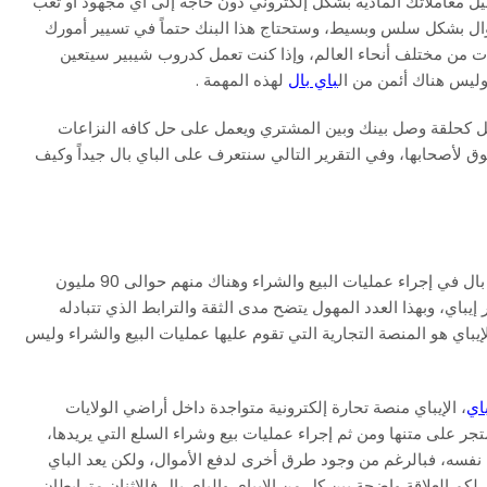
ل معاملاتك المادية بشكل إلكتروني دون حاجة إلى أي مجهود أو تعب
موال بشكل سلس وبسيط، وستحتاج هذا البنك حتماً في تسيير أمورك
ليارات من مختلف أنحاء العالم، وإذا كنت تعمل كدروب شيبير سيتعين
وليس هناك أئمن من ال
باي بال
لهذه المهمة .
عمل كحلقة وصل بينك وبين المشتري ويعمل على حل كافه النزاعات
وق لأصحابها، وفي التقرير التالي سنتعرف على الباي بال جيداً وكيف
حول العالم يوجد ما يقارب من 179 مليون شخص يستخدمون الباي بال في إجراء عمليات البيع والشراء وهناك منهم حوالى 90 مليون
باي، وبهذا العدد المهول يتضح مدى الثقة والترابط الذي تتبادله
الإيباي هو المنصة التجارية التي تقوم عليها عمليات البيع والشراء وليس
باي
، الإيباي منصة تحارة إلكترونية متواجدة داخل أراضي الولايات
تجر على متنها ومن ثم إجراء عمليات بيع وشراء السلع التي يريدها،
ل نفسه، فبالرغم من وجود طرق أخرى لدفع الأموال، ولكن يعد الباي
 لكم العلاقة واضحة بين كل من الإيباي والباي بال فالإثنان مترابطان