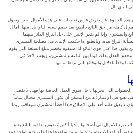
 الباي بال .
ان هذه الحقوق عن طريق فرض تعليقات على هذه الأموال لحين وصول
 كاملة من حق البائع بالطبع بعد خصم نسبة الباي بال منها، أما إذا
المشتري وإذا لم يقدر الإثنين على حل النزاع الدائر بينهما
ألة النزاع هذه، وبالطبع إذا حكمت الإيباي في مصلحة المشتري
لن يكون هذا على هوى البائع لذا ستقوم بخصم مبلغ السلعة التي يقوم
 لتحقق العدل بذلك فيما بين الباعة والمشترين، ويجب الأخذ في
ا وفقاً للدلائل والوقائع التي تراها أمامها.
ا
 الخطوات التي تجريها داخل سوق العمل الخاصة بها فهي لا تفضل
هي تضع في الإعتبار أنه من الممكن أن يكون المشتري محتال تماماً
باي لا يقبل ظلم أحد على الإطلاق فإذا أخطأ المشتري سيعاقب ربما
برد الأموال إلى أصحابها وأحياناً كثيرةً تقوم بمعاقبة البائع بغلق
فيها أي إحتيالات تتم بداخلها، ولقد ساعدها هذا على خلق تواجد قوي