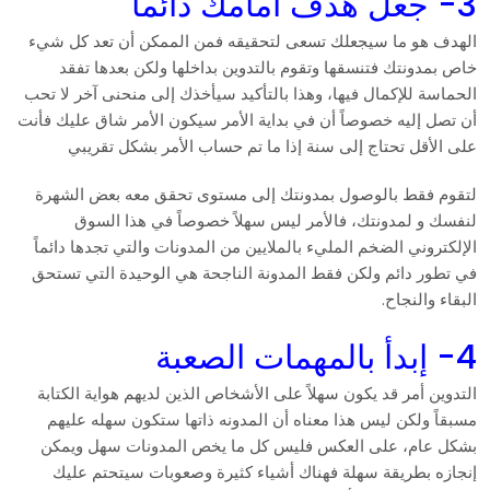
3- جعل هدف أمامك دائماً
الهدف هو ما سيجعلك تسعى لتحقيقه فمن الممكن أن تعد كل شيء
خاص بمدونتك فتنسقها وتقوم بالتدوين بداخلها ولكن بعدها تفقد
الحماسة للإكمال فيها، وهذا بالتأكيد سيأخذك إلى منحنى آخر لا تحب
أن تصل إليه خصوصاً أن في بداية الأمر سيكون الأمر شاق عليك فأنت
على الأقل تحتاج إلى سنة إذا ما تم حساب الأمر بشكل تقريبي
لتقوم فقط بالوصول بمدونتك إلى مستوى تحقق معه بعض الشهرة
لنفسك و لمدونتك، فالأمر ليس سهلاً خصوصاً في هذا السوق
الإلكتروني الضخم المليء بالملايين من المدونات والتي تجدها دائماً
في تطور دائم ولكن فقط المدونة الناجحة هي الوحيدة التي تستحق
البقاء والنجاح.
4- إبدأ بالمهمات الصعبة
التدوين أمر قد يكون سهلاً على الأشخاص الذين لديهم هواية الكتابة
مسبقاً ولكن ليس هذا معناه أن المدونه ذاتها ستكون سهله عليهم
بشكل عام، على العكس فليس كل ما يخص المدونات سهل ويمكن
إنجازه بطريقة سهلة فهناك أشياء كثيرة وصعوبات سيتحتم عليك