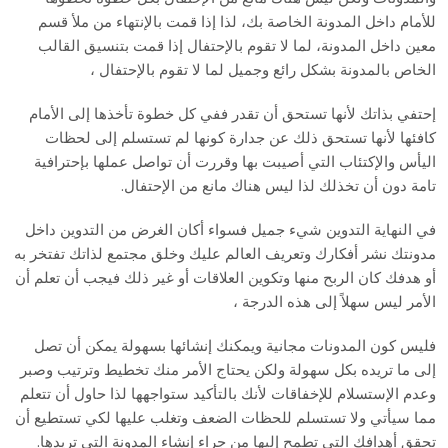
للأمام داخل المدونة الخاصة بك، لذا إذا قمت بالإنتهاء من ملأ قسم
معين داخل المدونة، لما لا تقوم بالإحتفال إذا قمت بتنسيق القالب
الخاص بالمدونة بشكل رائع وجميل لما لا تقوم بالإحتفال ،
إحتفي بذاتك لأنها تستحق أن تقدر ففي كل خطوة تأخذها إلى الأمام
كافئها لأنها تستحق ذلك عن جدارة كونها لم تستسلم إلى لحظات
اليأس والإكتئاب التي أصيبت بها وقررت أن تواصل عملها بإحترافية
تامة دون أن تخذلك لذا ليس هناك مانع من الإحتفال.
في النهاية التدوين شيء جميل فسواء أكان الغرض من التدوين داخل
مدونتك نشر أفكارك وتعريف العالم عليك وخلق مجتمع لذاتك تفتخر به
أو هدفك كان الربح منها وتكوين العلاقات أو غير ذلك فيجب أن تعلم أن
الأمر ليس سهلاً إلى هذه الدرجة ،
فليس كون المدونات مجانية ويمكنك إنشائها بسهولة يمكن أن تصل
إلى ما تريده بكل سهولة ولكن يحتاج الأمر منك تخطيط وترتيب وصبر
وعدم الإستسلام للإخفاقات لأنك بالتأكيد ستواجهها لذا حاول أن تتعلم
مما سيأتي ولا تستسلم للحظات الضعف وتغلب عليها لكي تستطيع أن
تحقق أهدافك التي تطمح إليها من جراء إنشاء المدونة التي تريدها.