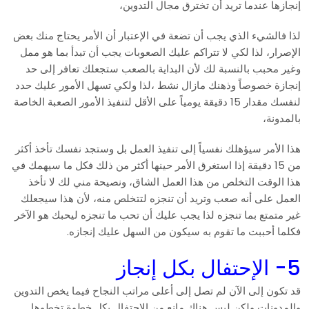
إنجازها عندما تريد أن تخترق مجال التدوين،
لذا فالشيء الذي يجب أن تضعة في الإعتبار أن الأمر يحتاج منك بعض
الإصرار، لذا لكي لا تتراكم عليك الصعوبات يجب أن تبدأ بما هو ممل
وغير محبب بالنسبة لك لأن البداية بالصعب ستجعلك تعافر إلى حد
إنجازة خصوصاً وذهنك مازال نشط ،لذا ولكي تسهل الأمور عليك حدد
لنفسك مقدار 15 دقيقة يومياً على الأقل لتنفيذ الأمور الصعبة الخاصة
بالمدونة،
هذا الأمر سيؤهلك نفسياً إلى تنفيذ العمل بل وستجد نفسك تأخذ أكثر
من 15 دقيقة إذا استغرق الأمر حينها أكثر من ذلك فكل ما سيهمك في
هذا الوقت التخلص من هذا العمل الشاق، ونصيحة مني لك لا تأخذ
العمل على أنه صعب وتريد أن تنجزه لتتخلص منه، لأن هذا سيجعلك
غير متمتع بما تنجزه لذا يجب عليك أن تحب ما تنجزه ليحبك هو الآخر
فكلما أحببت ما تقوم به سيكون من السهل عليك إنجازه.
5- الإحتفال بكل إنجاز
قد تكون إلى الآن لم تصل إلى أعلى مراتب النجاح فيما يخص التدوين
والمدونات ولكن ليس هناك مانع من الإحتفال بكل خطوة تخطوها