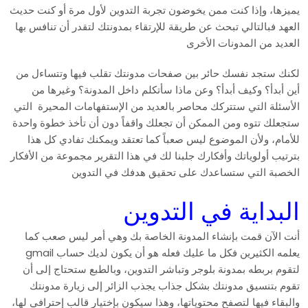
يميزها، وإذا كنت ممن يخوضون تجربة التدوين لأول مرة أو كنت حديث
العهد فبالتالي تبحث عن طريقة للإرتقاء بمدونتك لتقدر أن تنافس بها
العديد من المدونات الأخرى
لكنك ستجد نفسك حائر بين صفحات مدونتك تقلب فيها وتتساءل من
أين أبدأ؟ وكيف أبدأ؟ وعن ماذا سأتكلم داخل المدونة؟ وغيرها من
الأسئلة التي ستتركك محاصر بالعديد من الإستفهامات المحيرة التي
ستجعلك تتوه ومن الممكن أن تجعلك واقفاً دون أن تأخذ خطوة واحدة
للأمام، ولأن الموضوع ليس صعباً كما تعتقد ويمكنك تفادي كل هذا
بترتيب أولوياتك وأفكارك جلبنا لك في هذا التقرير مجموعة من الأفكار
الخصبة التي ستساعدك على تحقيق هدفك في التدوين
البداية في التدوين
أنت الآن قمت بإنشاء المدونة الخاصة بك وهي أمر ليس صعب كما
يعلمه الكثيرين فكل ما عليك فعله هو أن يكون لديك حساب gmail
لتقوم بربطه بمدونة بلوجر وتباشر التدوين، وبالطبع ستحتاج إلى أن
تقوم بتنسيق مدونتك بشكل جذاب يجذب الزائر إلى زيارة مدونتك
والبقاء فيها لتصفح محتوياتها، وهذا سيكون بإختيار قالب إحترافي لها،