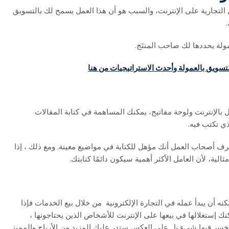
 التجارية على الإنترنت، والسبب هو أن هذا العمل يسمح لك بالتسويق
لة يحددها لك صاحب المنتَج.
التسويق بالعمولة وأحدث الاستراتيجيات من هنا
صال بالإنترنت ولوحة مفاتيح، يمكنك المساهمة في كتابة المقالات
ذي تكتب فيه.
رف أصحاب العمل أنك مؤهل للكتابة في مواضيع معينة. ومع ذلك ، إذا
الية، لأن العامل الأكثر أهمية سيكون دائمًا كتابتك.
أن يبدأ عمله في التجارة الإلكترونية من خلال بيع الخدمات فإذا
إستغلالها في بيعها على الإنترنت للأشخاص الذين يحتاجونها ،
ن تخسر فيها شيء بل على العكس ستدر عليك المزيد من الأرباح والمميز