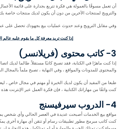
أن تعمل مسوقًا بالعمولة هي فكرة تتربع بجدارة على قائمة الأعمال
والترويج لمنتجات الآخرين من دون أن يكون لديك منتجات خاصة بك.
وفي مقابل الترويج وعند حدوث عمليات بيع بجهودك تحصل على عمو
إذا كنت تريد معرفة كل ما يقوم عليه عالم 
3- كاتب محتوى (فريلانسر)
إذا كنت ماهرًا في الكتابة، فقد تصبح كاتبًا مستقلاً. طالما لديك ات
والمحتوى للمدونات والمواقع ، وفي النهاية ، تصبح ملماً بالمجال ال
طبعا من المفيد أن يكون لديك الخبرة أو مهتم في مجال خاص ، ليع
كنت واثقًا من مهاراتك الكتابية ، فإن فكرة العمل عبر الإنترنت هذه مث
4- الدروب سيرفيسنج
مواقع بيع الخدمات أصبحت عديدة في العصر الحالي وأي شخص يمكنه 
كنت كاتب مبرمج مطور تطبيقات رسام أو تتقن أي مهارة أخرى يمكنك 
وسواء كنت تمتلك الخبرة والمهارة أو لم تمتلكها ، هذه التجارة ل