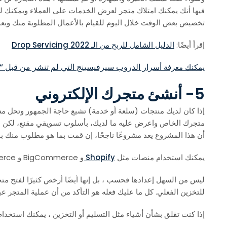
فيها أنك يمكنك امتلاك متجر لعرض الخدمات على العملاء ويمكنك لعم
تخصيص بعض الوقت خلال اليوم للقيام بالأعمال المطلوبة منك وبعده
إقرأ أيضًا:
الدليل الشامل للربح من الـ Drop Servicing 2022
أسرار الدروب سيرفيسينج التي لم تنشر من قبل “ا
يمكنك معرفة
5- أنشئ
متجرك الإلكتروني
إذا كان لديك منتجات (سلعة أو خدمة) تشبع حاجة الجمهور وتحل مش
متجرك الخاص واعرض عليه ما لديك، بأسلوب تسويقي مقنع، لكن عليك 
أن هذا المشروع يعد مشروعًا ناجحًا، إن قمت بما هو مطلوب منك ب
يمكنك استخدام منصات مثل
Shopify
و BigCommerce و WooCommerce ، سيكون من السهل بدء متجر عبر الإنترنت.
ليس من السهل إعدادها فحسب ، بل إنها أيضًا أرخص كثيرًا لفتح متجر
للتخزين الفعلي. كل ما عليك فعله هو التأكد من أن عملية المتجر عب
إذا كنت تقلق بشأن أشياء مثل التسليم أو التخزين ، يمكنك استخدا