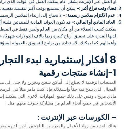
أو العمل عبر الإنترنت بشكل عام يمكنك العمل في الوقت الذي ترا
قضاء وقت فراغ أكبر :-
يمكن أن تستمتع بوقت أكبر لنفسك تقضيه مع
عدم الالتزام بملابس رسمية :-
لا تحتاج إلى ارتداء الملابس الرسمي
العائد المادي أو المالي :-
قد تكون العوائد المادية للمبتدئين قليلة 
يمكنك كسب العملاء من أي مكان من العالم وليس فقط في المنطقة ال
لديها القدرة على تحقيق أرباح كبيرة ربما بالاف الدولارات شهريًا
وأعمالهم. كما يمكنك الاستفادة من برامج التسويق بالعمولة ليسوّقو
8 أفكار إستثمارية لبدء التجارة عبر الإنترنت
1-إنشاء منتجات رقمية
المنتجات الرقمية لا تحتاج إلى أماكن شحن وتخزين ولا حتى إلى ميزا
المجال الذي تبدع فيه حقاً وإستغلاله فإذا كنت ماهر مثلاً في البر
مادي مربح ، وقس على ذلك جميع المهارات الأخرى التي يمكنك إستغل
الأشخاص في جميع أنحاء العالم من مشاركة خبرتك معهم. مثل :
– الكورسات عبر الإنترنت :
هناك العديد من رواد الأعمال والمدرسين الناجحين الذين لديهم معر