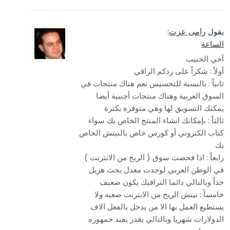
رامى عزت
يقول
:
الساعة
أخي الحبيب
أولاً : شكراً على ردكم الراقي
ثانياً : بالنسبة للتخسيس نعم هناك منتجات في
السوق العربية وهناك منتجات أجنبية أيضا
يمكنك التسويق لها وهي متوفرة بكثرة
ثالثاً : بإمكانك انشاء المنتج الخاص بك سواء
كتاب الكتروني أو كورس خاص بالنيتش الخاص
بك
رابعاً : اذا فحصت سوق ( الربح من الانترنت )
في الوطن العربي لوجدت معدل بحث هزيل
جداً وبالتالي دائما الترافيك يكون ضعيف
خامساً : نيتش الربح من الانترنت صعبه ولا
يستطيع العمل بها الا من يدخل بالفعل الاف
الدولارات شهريا وبالتالي يقدر يفيد جمهوره