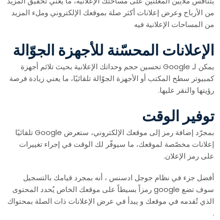
يتنافس ملايين المعلنين على مساحتك الإعلانية، ما يعني تحقيق المزيد
من الأرباح وعرض إعلانات أكثر صلة بموقعك الإلكتروني وملء المزيد
من المساحات الإعلانية فيه
الإعلانات المحسّنة للأجهزة الجوّالة
يمكن لـ Google تحسين حجم وحداتك الإعلانية بحيث تلائم أجهزة
كمبيوتر سطح المكتب أو الأجهزة الجوّالة تلقائيًا، ما يعني زيادة فرصة
رؤيتها والنقر عليها.
توفير الوقت
بمجرّد إضافة رمز إلى موقعك الإلكتروني، ستعرض Google تلقائيًا
إعلانات مخصّصة لموقعك، ما سيوفّر لك الوقت في إجراء تغييرات
على رمز الإعلان.
أفضل جزء في نظام جوجل ادسنس ، أنه بمجرد قيامك بالتسجيل
سوف تضع google رمزاً بسيطاً على موقعك الخاص يُحدد المحتوى
الذي تُقدمه في موقعك و يبدأ في عرض الإعلانات ذات الصلة بمحتواك
.