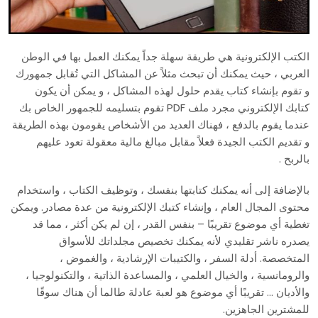
الكتب الإلكترونية هي طريقة سهلة جداً يمكنك العمل بها في الوطن
العربي ، حيث يمكنك أن تبحث مثلاً عن المشاكل التي تُقابل جمهورك
و تقوم بإنشاء كتاب يقدم حلول لهذه المشاكل ، و يمكن أن يكون
كتابك الإلكتروني مجرد ملف PDF تقوم بتسليمه للجمهور الخاص بك
عندما يقوم بالدفع ، فهناك العديد من الأشخاص يقومون بهذه الطريقة
و تقديم الكتب الجيدة فعلاً مقابل مبالغ مالية معقولة تعود عليهم
بالربح .
بالإضافة إلى أنه يمكنك كتابتها بنفسك ، وتوظيف الكتاب ، واستخدام
محتوى المجال العام ، وإنشاء كتبك الإلكترونية من عدة مصادر. ويمكن
تغطية أي موضوع تقريبًا – بنفس القدر ، إن لم يكن أكثر ، مما قد
يصدره ناشر تقليدي لأنه يمكنك تخصيص مجلداتك للأسواق
المتخصصة. أدلة السفر ، والكتيبات الإرشادية ، والغموض ،
والرومانسية ، والخيال العلمي ، والمساعدة الذاتية ، والتكنولوجيا ،
والأديان … تقريبًا أي موضوع هو لعبة عادلة طالما أن هناك سوقًا
للمشترين الجاهزين.