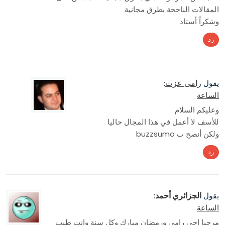
المقالات الناجحة بطرق مجانية
وشكراً أستاد
رد
رامى عزت
يقول
:
الساعة
وعليكم السلام
للأسف لا أعمل في هذا المجال حاليا
ولكن أنصح ب buzzsumo
رد
الجزائري أحمد
يقول
:
الساعة
مرحبا اخي رامي ورمضان مبارك وكل سنة وانت طيب