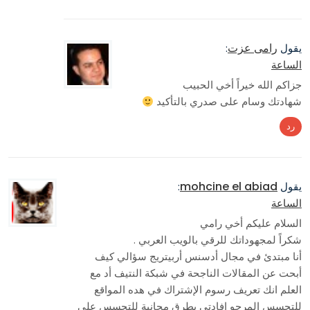
رامى عزت
يقول
:
الساعة
جزاكم الله خيراً أخي الحبيب
شهادتك وسام على صدري بالتأكيد
رد
mohcine el abiad
يقول
:
الساعة
السلام عليكم أخي رامي
شكراً لمجهوداتك للرقي بالويب العربي .
أنا مبتدئ في مجال أدسنس أربيتريج سؤالي كيف
أبحت عن المقالات الناجحة في شبكة النتيف أد مع
العلم انك تعريف رسوم الإشتراك في هده المواقع
للتجسس المرجو افادتي بطرق مجانية للتجسس على