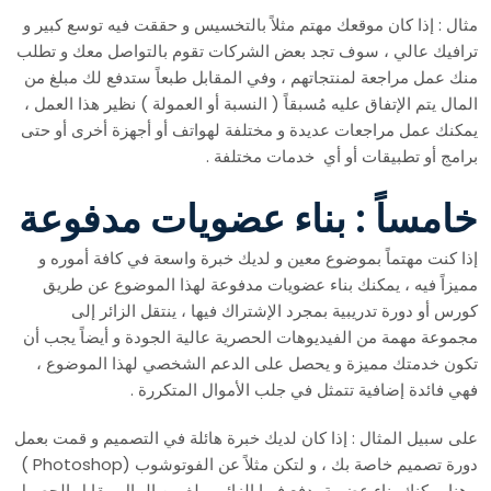
مثال : إذا كان موقعك مهتم مثلاً بالتخسيس و حققت فيه توسع كبير و
ترافيك عالي ، سوف تجد بعض الشركات تقوم بالتواصل معك و تطلب
منك عمل مراجعة لمنتجاتهم ، وفي المقابل طبعاً ستدفع لك مبلغ من
المال يتم الإتفاق عليه مُسبقاً ( النسبة أو العمولة ) نظير هذا العمل ،
يمكنك عمل مراجعات عديدة و مختلفة لهواتف أو أجهزة أخرى أو حتى
برامج أو تطبيقات أو أي خدمات مختلفة .
خامساً : بناء عضويات مدفوعة
إذا كنت مهتماً بموضوع معين و لديك خبرة واسعة في كافة أموره و
مميزاً فيه ، يمكنك بناء عضويات مدفوعة لهذا الموضوع عن طريق
كورس أو دورة تدريبية بمجرد الإشتراك فيها ، ينتقل الزائر إلى
مجموعة مهمة من الفيديوهات الحصرية عالية الجودة و أيضاً يجب أن
تكون خدمتك مميزة و يحصل على الدعم الشخصي لهذا الموضوع ،
فهي فائدة إضافية تتمثل في جلب الأموال المتكررة .
على سبيل المثال : إذا كان لديك خبرة هائلة في التصميم و قمت بعمل
دورة تصميم خاصة بك ، و لتكن مثلاً عن الفوتوشوب (Photoshop )
، هنا يمكنك بناء عضوية يدفع فيها الزائر مبلغ من المال مقابل الحصول