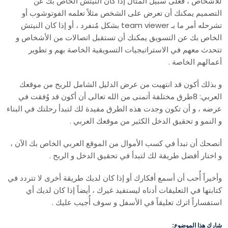
للأشخاص ، فعلى سبيل المثال إذا كان النيتش الخاص بك عن
التصميم يمكنك أن تعرض على الشخص مثلاً تعلمه الفوتوشوب أو
تشرحله أمر ما بـ team viewer بشكل مُنفرد ، أو إذا كان النيتش
الخاص بك عن التسويق يمكنك أن تستقبل اتصالات من الأشخاص و
تتحدث معهم في الاستراتيجيات التسويقية الخاصة بهم و تطوير
أعمالهم الخاصة .
و بذلك أكون قد انتهيت من عرض الدليل الشامل للربح من موقعك
العربي: 8طرق مختلفة أتمنى من الله تعالى أن أكون قد وُفقت في
عرضه ، و أن تكون وجدت هذه الطرق مفيدة لك لتبدأ رحلتك في البناء
و النمو و تحقيق الدخل الكثير من موقعك العربي .
أنصحك أن تبدأ في كسب الأموال من الموقع العربي الخاص بك الآن ،
و اختار أفضل طريقة لك لتبدأ في تحقيق الدخل و الربح .
وأخيراً أُحب أن أسمع أفكارك أو إذا كان لديك طريقة أخرى لا تتردد في
كتابتها في التعليقات أدناه ليستفيد غيرك ، أيضاً إذا كان لديك أي
استفساراً اترك تعليقاً في الأسفل و سوف أُجيب عليك .
شارك هذا الموضوع: