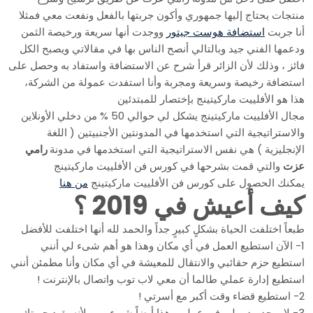
منتجات يحتاج إليها جمهوري وأكون جربتها بالفعل ونفعت معي فمثلا
أنا جربت
استضافة هوست جيتور
ووجدت أنها سريعة ورخيصة الثمن
ودعمها الفني جيد وبالتالي أنصح الناس بها في مقالاتي ويصبح الكل
استضافة رخيصة وسريعة ومجربة وأنا استفدت عمولة من الشركة،
هذا هو الأفلييت ماركيتينج بإختصار للمبتدئين
مجال الأفلييت ماركيتينج يشكل لي حوالي 50 % من دخلي الأونلاين
والاستراتيجية التي استخدمها في المدونتين الأجنبيتين ( اللغة
الإنجليزية ) هي نفس الاستراتيجية التي استخدمها في مدونة
رامي
عزت
والتي قمت بشرحها في كورس فن الأفلييت ماركيتينج
يمكنك الحصول على كورس فن الأفلييت ماركيتينج
من هنا
كيف أعيش في 2019 ؟
طبعاً اختلفت الحياة بشكلٍ كبيرٍ جداً والحمد لله أنها اختلفت للأفضل
1- الآن استطيع العمل في أي مكان وهذا هو أهم شىء لي أنني
استطيع حزم حقائبي والانتقال للمعيشة في أي مكان وأنا مطمئن أنني
استطيع إدارة عملي طالما أن معي لاب توب واتصال بالإنترنت !
2- استطيع قضاء وقت أكبر مع أسرتي !
3- لا يوجد مدير لي في عملي وهذا أيضاً شىء مهم لأنه يقيد حريتك