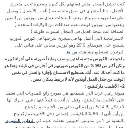
كنت تعشق المجال مثلي فستهتم بكل كبيرة وصغيرة تجعل متجرك
الأفضل ، حالياً متجري في سوق متخصصة ( ألعاب الأطفال ) ويعمل
بطريقة الدروب شيبينج ، بعض المنتجات عندي من موردين من الصين
وبعضها من موردين كونت معهم صداقات من الولايات المتحدة (
الصداقة أتت نتيجة العمل في المجال لسنوات طويلة )
الاستراتيجية التي أعمل بها في متجري شرحتها في كورس الدورب
شيبينج على شوبيفاي 2019 وهو كورس مجاني على قناتي على
اليوتيوب تستطيع مشاهدته
من هنا
ملحوظة : الكورس مدتة ساعتين ونصف وطبعاً صورته على أجزاء كبيرة
ولكن أكثر من 90 % من الكورس صورتهم في أجازتي في تايلند وهذا هو
ما كنت أحدثك عنه، أنك تستطيع الاستمتاع بإجازة والعمل في نفس
الوقت من خلال العمل أونلاين لأنه لا يرتبط بمكان معين .
2- الأفلييت ماركيتينج :
مدونة رامي عزت التي تتصفحها هي نموذج رائع للمدونات التي تعتمد
على الأفلييت ماركيتينج ، وقبل أن أتحدث قليلاً عنها دعني أخبرك أنها
لا تشكل إلا 14 % من إجمالي دخلي من الأفلييت ماركيتينج .
من أين تأتي الـ 86 % الباقية من إجمالي دخل الأفلييت ماركيتينج
بالنسبة لي ؟ من مدونتين أجنبيتين تحدثت عنهم في
التقارير الشهرية
.
أحصل على دخل من مدونة رامي عزت عن طريق ترشيح وشرح