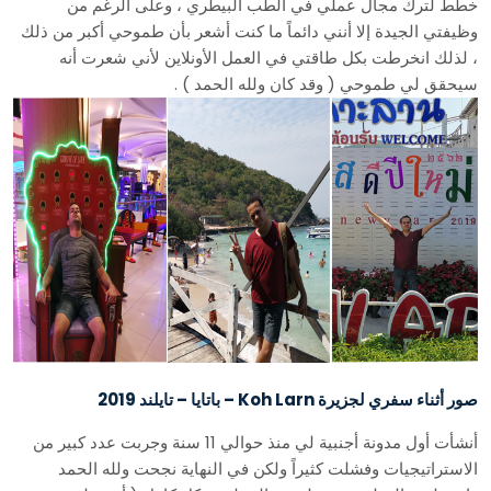
خطط لترك مجال عملي في الطب البيطري ، وعلى الرغم من
وظيفتي الجيدة إلا أنني دائماً ما كنت أشعر بأن طموحي أكبر من ذلك
، لذلك انخرطت بكل طاقتي في العمل الأونلاين لأني شعرت أنه
سيحقق لي طموحي ( وقد كان ولله الحمد ) .
صور أثناء سفري لجزيرة Koh Larn – باتايا – تايلند 2019
أنشأت أول مدونة أجنبية لي منذ حوالي 11 سنة وجربت عدد كبير من
الاستراتيجيات وفشلت كثيراً ولكن في النهاية نجحت ولله الحمد