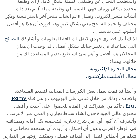
واستطعت التخلي عن وظيفتي المملة بشكلٍ كامل ( أي وظيفة
محددة بمكان وزمان فهي بالنسبة لي وظيفة مملة ) ثم بعد ذلك
أنشأت متجر إلكتروني وفشل !! ثم أنشأت متجر آخر باستراتيجية وفكِر
مختلف والحمد لله نجح معي بشكلٍ كبيرٍ وهنا قررت أن هذا هو أفضل
أسلوب عمل يناسبني .
لذلك أبذل قصارى جهدي لأنقل لك كافة المعلومات و أُشاركك
النصائح
التي تساعدك في تغيير حياتك بشكلٍ أفضل ، لذا وجدت أن هذان
المجالان هما أفضل و أهم شئ استطيع تقديم المساعدة لك من
خلالهما وهما :
مجال التجارة الإلكترونية .
مجال الأفيلييت ماركيتينج .
و أيضاً قد قمت بعمل بعض الكورسات المجانية لتقديم المساعدة
والإفادة ، وذلك من خلال قناتي على اليوتيوب ، و هي قناة
Ramy
Ezat
، تأكد من إشتراكك في القناة للحصول على أحدث و أفضل
محتوى عالي الجودة حول إنشاء نشاط تجاري و العمل عبر الإنترنت .
وأتشرف أن أكون أول من شرح تجاربه الشخصية بكل أمانة ومصداقية
في الوطن العربي وبدون أي إحتكار، و أريدك أن تستخدم نجاحاتي و