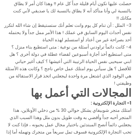
حصلت عليها تكون أيام قليلة جداً كل عام !! وهذا كان أمر لا يطاق
بالنسبة لي وأنا متأكد أنه لا يطاق بالنسبة لك يا صديقي لأني كنت
مكانك !!
3- الملل : أن تنام كل يوم وانت تعلم أنك ستستيقظ إن شاء الله لتكرر
نفس أحداث اليوم السابق في عملك ! هذا الأمر ممل جداً ولا يحتمله
أحد بصراحة غير من أعتاد أو استسلم لهذه الحياة
4- كانت دائماً تراودني أسئلة من نوعية : متى استطيع بناء منزل ؟
متى استطيع أخذ أجازة أسبوعين لقضاء عطلة في دولة أخرى ؟ هل
ابني سيحيى نفس الحياة الرتيبة التي أعيشها ؟ كيف أغير حياتي
للأفضل ؟ هل سيأتي يوم امتلك عمل خاص ناجح ؟ وكانت هذه الأسئلة
هي الوقود الذي اشتعل مرة واحدة ليجعلني اتخذ قرار الاستقالة من
وظيفتي !
المجالات التي أعمل بها
1- التجارة الإلكترونية :
امتلك متجر شوبيفاي يشكل حوالي 30 % من دخلي الأونلاين، هذا
المتجر أحبه جداً وأقضي به وقت طويل بدون ملل وهذا السبب الذي
يجعلني دائماً أنصح المبتدئين باختيار مجال عمل يحبونه ، فإذا كنت لا
تحب التجارة الإلكترونية فسوف تمل سريعاً من متجرك وتهمله أما إذا