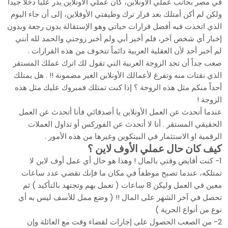
في مصر بجانب عملي الأونلاين، كان عملي الأونلاين يدر عليا دخلاً جيداً
ولكن لم أكن أمتلك بعد قرار ترك وظيفتي الأوفلاين، إلى أن جاء اليوم
الذي اتخذت فيه أفضل قرارات حياتي وهو الإستقالة بدون رجعة وبدون
إخبار أي شخص آخر، فلم أخبر أبي ولم أخبر زوجتي والحمد لله أنني
لم أخبر أحد لأن العقلية العربية دائماً تتخوف من هذه القرارات .
صعب جداً أن تجد الزوجة العربية التي تقول لك اترك عملك المستقر
الذي نقتات منه وتفرغ لأعمالك الأونلاين الغير مضمونة !! . هل يمتلك
أحداً منكم مثل هذه الزوجة ؟ إذا كنت تمتلك فمبروك عليك مثل هذه
الزوجة !
عندما أتحدث عن العمل الأونلاين يا أصدقائي فأنا أتحدث عن العمل
الحقيقي المستقر . أنا لا أتحدث عن الفوركس أو تداول العملات
الرقمية او الاستثمار في البيتكوين وغيرها من هذه الأمور .
كيف كان حال عملي الأوف لاين ؟
1- كنت أقايض وقتي بالمال ! وهذا هو حال أي عمل أوف لاين لا
تمتلكه، عندما تصبح موظفاً في مكان ما فإنك تقضي عدد ساعات
معين في العمل وليكن 8 ساعات ( تعمل بهم وتجتهد بالتأكيد ) ثم
تحصل في آخر الشهر على المال !! ( وضع ممل للأسف ليس به أي
نوع من أنواع الحرية )
2- من الصعب الحصول على إجازات لقضاء وقت مع العائلة وإن