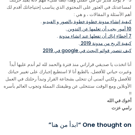
لمساعدتك في العثور على المحتوى الذي يناسب إحتياجاتك أقدم لك
أهم الأسئلة و المقالات ، و هي :
كيفية إنشاء مدونة خطوة خطوة بالصور و الفيديو
.
10 أمور يجب أن تعلمها عن التدوين
.
7 أخطاء إياك أن تفعلها عند إنشاء مدونة
.
كيفية الربح من مدونة 2019
.
كيف تتصدر قوائم البحث في google في 2019
أنا اتخذت يا صديقي قراراتي منذ فترة والحمد لله لم أندم عليها أبداً
وغيرت حياتي للأفضل، بالطبع أنا لا استطيع إجبارك على تغيير حياتك
للأفضل ولكني أتمنى أن تتحلى بشجاعة القرار وتبدأ رحلتك في العمل
الأونلاين ومع الوقت ستتخلى عن وظيفتك المملة وتجوب العالم بأسره
!!
أخوك في الله
رامي عزت
One thought on “
ابدأ من هنا
”