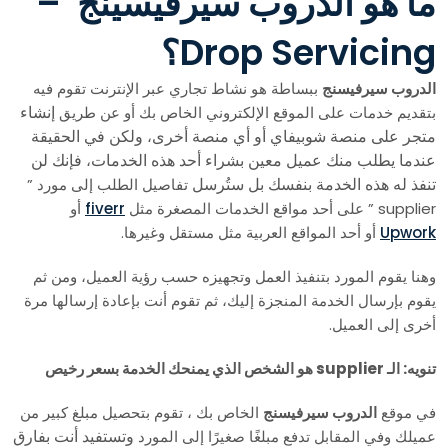
ما هو الدروب سيرفيسينج –
Drop Servicing؟
الدروب سيرفيسنج
ببساطة هو نشاط تجاري عبر الإنترنت تقوم فيه
إنشاء
بتقديم خدمات على الموقع الإلكتروني الخاص بك أو عن طريق
متجر على منصة شوبيفاي أو أي منصة أخرى
ولكن في الحقيقة
،
عندما يطلب منك عميل معين بشراء أحد هذه الخدمات
فإنك لن
،
تنفذ له هذه الخدمة بنفسك بل ستُرسل
تفاصيل الطلب إلى مورد ”
supplier ” على أحد مواقع الخدمات المصغرة مثل
fiverr
أو
Upwork
أو أحد المواقع العربية مثل مستقل وغيرها.
وهنا يقوم المورد بتنفيذ العمل وتجهيزه حسب رؤية العميل، ومن ثم
يقوم بإرسال الخدمة المنجزة إليك، ثم تقوم أنت بإعادة إرسالها مرة
أخرى إلى العميل.
تنويه: الـ supplier هو الشخص الذي يمنحك الخدمة بسعر رخيص
في موقع
الدروب سيرفيسنج
الخاص بك ، تقوم بتحصيل مبلغ كبير من
وتستفيد أنت بفارق
عميلك وفي المقابل تدفع مبلغًا صغيرًا إلى المورد