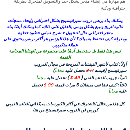
أهم مهارة هي إنشاء متجر بشكل جيد والتسويق لمتجرك بطريقة
إحترافية وذكية
يمكنك بناء بزنس دروب سيرفيسينج بشكل احترافي وإيجاد منتجات
عالية الربح وتبيع بشكل يومي بالدليل على ذلك، كما يمكنك أيضًا بناء
متجر احترافي عال التحويل + شرح عملي خطوة خطوة
ومعرفة كيف تحتفظ بعميلك؟ لأن هذا البزنس هو أكثر بزنس يحتوي على
عملاء متكررين
ليس هذا فقط بل ستحصل أيضًا على مجموعة من الهدايا المجانية
القيمة
أولاً : كتاب لأشهر النيتشات المربحة في مجال الدروب
سيرفيسنج
(قيمته
17
$
تحصل عليه
مجاناً
)
ثانياً : جروب الدعم الفني (
49
$
) تحصل عليه
مجاناً
ثالثاً : كيف تضاعف مبيعاتك 5 مرات قيمته
99 $
تحصل
عليه
مجاناً
كل هذا من خلال الاشتراك في أكثر الكورسات مبيعًا في العالم العربي
كورس فن الدروب سيرفيسينج من هنا