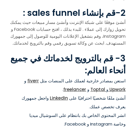
2-قم بإنشاء sales funnel :
أنشئ موقعًا على شبكة الإنترنت وأنشئ مسار مبيعات حيث يمكنك
تحويل زوارك إلى عملاء . للبدء بذلك ، افتح حسابات Facebook و
Instagram، وقم بتشغيل الإعلانات اليومية للوصول إلى جمهورك
المستهدف. ابحث عن وكالة تسويق رقمي وقم بالترويج لخدماتك.
3- قم بالترويج لخدماتك في جميع
أنحاء العالم:
استعن بمصادر خارجية لعملك على المنصات مثل
fiverr
و
Upwork
و
Toptal
و
freelancer
.
أنشئ ملفًا شخصيًا احترافيًا على
LinkedIn
واجعل جمهورك
يعرف تخصص عملك.
انشر المحتوى الخاص بك بانتظام على السوشيال ميديا
وخاصة Instagram و Facebook.