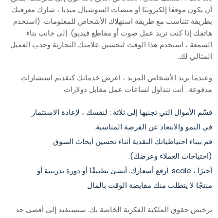
أن يكون موقعًا إلكترونيًا أو منصات السوشيال ميديا ، شارك معرفتك
بطريقة تتناسب مع طريقة استهلاك الأشخاص للمعلومات. (استخدم
هاتفك إذا كنت تريد عمل صوت أو مقاطع فيديو). إلى جانب بناء
السمعة ، استخدم هذا الوقت لتحسين علامتك التجارية وجذب العميل
المثالي لك.
وعندما يريد الأشخاص المزيد ، اعرض خدماتك كتقديم استشارات
مدفوعة . أنت تتداول لساعات عمل مقابل دولارات
قسّم الأموال التي تجنيها إلى ثلاثة : لنفسك ، لإعادة الاستثمار
في النمو والابتعاد عن الفرصة المناسبة.
قم ببناء احتياطياتك النقدية أثناء تحسين أبحاث السوق
(احتياجات العملاء وعرضك).
أخيرًا ، scale. ارفع أسعارك. أنشئ تطبيقًا أو دورة تدريبية أو
منتجًا لا يتطلب منك مقايضة الوقت بالمال
ترخيص حقوق الملكية الفكرية الخاصة بك. ستستفيد إلى أقصى حد