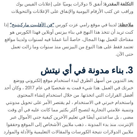
التكلفة المقدرة:
أنفق 5 دولارات يوميًا على إعلانات الفيس بوك
وراقب عن كثب الأرقام اليومية والإنفاق على الإعلانات والتحويلات
ملاحظة:
لدينا في موقع رامي عزت كورس
“فن الأفلييت ماركيتينج”
إذا
كنت تريد أن تتخذ هذا النهج في بناء بيزنس أونلاين فهذا الكورس هو
مفتاحك للعمل بهذا المجال، خاصةً أننا عملنا فيه لسنوات ولدينا مواقع
تعتمد فقط على هذا النوع من البيزنس منذ سنوات وما زالت تعمل
حتى الآن.
3. بناء مدونة في أي نيتش
يعد التدوين من أسهل الطرق لبدء استخدام موقع إلكتروني ووضع
خبرتك في العمل. هذا شيء قمت به شخصيًا في عام 2017 ، وكان أحد
أفضل القرارات التي اتخذتها. من خلال استخدام إنشاء المحتوى
واستخدام خبرتي في الاستخدام ، لم يقتصر الأمر على تحويل مدونتي
وتنمية علامتي التجارية لتصبح أكثر بكثير مما كانت عليه في أي وقت
مضى ، بل ساعدتني أيضًا في تعليم الآخرين كيفية جني الأموال عبر
الإنترنت. منذ بدء المدونة ، ذهب ملايين الأشخاص إلى الموقع وحققوا
ملايين الدولارات نتيجة الكورسات والمقالات التعليمية والأدلة والموارد