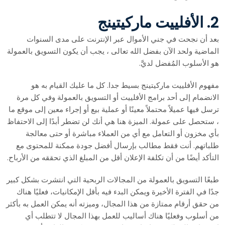
2. الأفلييت ماركيتينج
بعد أن نجحت في جني الأموال عبر الإنترنت على مدى السنوات
الماضية ولحد الآن بفضل الله تعالى ، يجب أن يكون التسويق بالعمولة
هو الأسلوب المُفضل لديَّ.
مفهوم الأفلييت ماركيتينج بسيط جدا. كل ما عليك القيام به هو
الانضمام إلى أحد برامج الأفلييت أو التسويق بالعمولة وفي كل مرة
ترسل فيها عميلاً محتملاً معينًا أو عملية بيع أو إجراء معين إلى موقع ما
، ستحصل على عمولة. الميزة هنا هي أنك لن تضطر أبدًا إلى الاحتفاظ
بأي مخزون أو التعامل مع أي من العملاء مباشرة أو حتى معالجة
طلباتهم. أنت فقط مطالب بإرسال أفضل جودة ممكنة للمحتوى مع
التأكد أيضًا من أن تكلفة الإعلان أقل من المبلغ الذي تحققه من الأرباح.
طبعًا التسويق بالعمولة من المجالات الربحية التي انتشرت بشكل كبير
جدًا في الفترة الأخيرة ويمكن البدء فيه بأقل الإمكانيات، فعليًا هناك
من حقق أرقام ممتازة من هذا المجال، وميزته أنه يمكن العمل به بأكثر
من أسلوب وفعليًا هناك أساليب للعمل بهذا المجال لا تتطلب أي