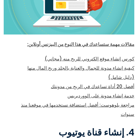
مقالات مهمة ستساعدك في هذا النوع من البيزنس أونلاين:
كورس إنشاء موقع إلكتروني للربح منه (مجاني)
كيفية إنشاء مدونة للجمال والعناية بالجلد وربح المال منها
(دليل شامل)
أفضل 20 أداة تساعدك في الربح من مدونتك
خدمة إنشاء مدونة على الووردبريس
مراجعة بلوهوست: أفضل استضافة نستخدمها في موقعنا منذ
سنوات
4. إنشاء قناة يوتيوب