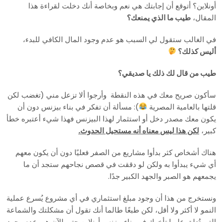
أونلاين؟ أتوقع أن إجابتك هي نعم وبخاصة أنك دخلت لقراءة هذا
المقال،
طيب ما الذي يمنعك؟
في الغالب ستقول لي السبب هو عدم وجود المال الكافي للبدء،
أليس كذلك؟
طيب من قال لك ذلك يا صديقي؟
سأكون صريح معك في هذه النقطة وأرجوا ألا تزعل مني (تغضب لكن
قلتها بالعامية المصرية
): مسألة أن تفكر في بناء بيزنس دون أن
يكون معك مصدر دخل أو استثمار لهذا البيزنس فهذا شيء أعتبره خطأ
كبير،
لكن هذا ليس معناه أنه مستحيل الحدوث.
هناك أشخاص كثر بدأوا مشاريع من الصفر فعليًا دون أن يكون معهم
أي شيء يبدأوا به ولكن لو دققت في قصص نجاحهم ستجد أن ما
يجمعهم هو الصبر والجهد الكبير جدًا.
ونستخرج من هذا أن وجود مبلغ استثماري في أي مشروع يُسرع عملية
النمو لا أكثر ولا أقل، لكن طبعًا طالما أنك تقول أن مشكلتك والشماعة
التي تُعلق عليها تأخرك في بناء بيزنس أونلاين حتى الآن هي عدم وجود