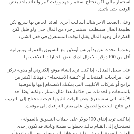
استثمار مالي لكن تحتاج استثمار جهد ووقت كبير والعائد يأخذ بعض
الوقت حتى يأتيك.
وعلى الصعيد الآخر هناك أساليب أخرى العائد الخاص بها سريع لكن
بطبيعة الحال ستتطلب استثمار جزء من المال حتى ولو قليل لكن
الفكرة أن وجود المال يقلل الوقت المستغرق في فعل الشيء.
وعندما نتحدث عن بدأ بزنس أونلاين مع التسويق بالعمولة وبميزانية
أقل من 100 دولار ، لا يزال لديك بعض الخيارات للتلاعب بها.
على سبيل المثال ، إذا كنت تريد إنشاء موقع إلكتروني أو مدونة تركز
على مراجعات المنتجات أو “كيفية الاستخدام” ، فهناك الكثير من
برامج أو شركات الأفلييت التي يمكنك الانضمام إليها والتوصية
بالمنتجات والخدمات من خلالها. هذا مثال ممتاز ، ولكنه أيضًا أحد
الأمثلة التي ستستغرق بعض الوقت لتثبيتها حيث ستحتاج إلى الترتيب
في نتائج البحث والحصول على بعض الترافيك إلى موقعك.
إذا كنت تريد إنفاق 100 دولار على حملات التسويق بالعمولة ،
فستحتاج إلى القيام بذلك بخطوات بطيئة وثابتة. قد تكون إحدى
الطرق الجيدة للبدء في ذلك من خلال الترويج لعروض المواعدة أو